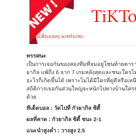
ทรรศนะ
เป็นการเจอกันของสองทีมที่จมอยู่โซนท้ายตารา
ยากิล แพ้ถึง 6 จาก 7 เกมหลังสุดและชนะใครไม่ไ
อะไรก็เกิดขึ้นได้ เพราะไม่ได้มีใครที่ดูดีหรือเห
สถิติการเจอกันส่วนใหญ่จะหนักไปทางบ้านใครบ้
ด้วย
ทีเด็ดบอล : วัดไปที่ กัวยากิล ซิตี้
ผลที่คาด : กัวยากิล ซิตี้ ชนะ 2-1
แนะนำสูงต่ำ : วางสูง 2.5