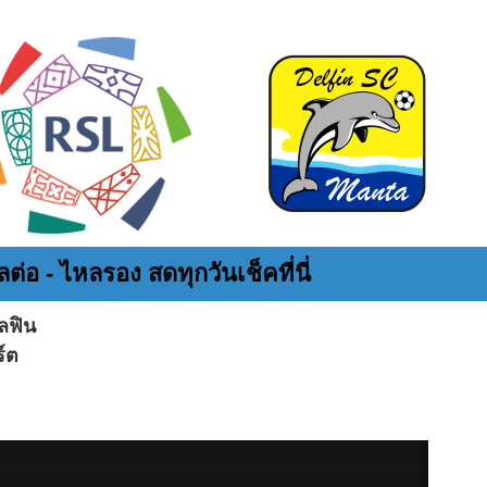
ต่อ - ไหลรอง สดทุกวันเช็คที่นี่
ดลฟิน
ร์ต