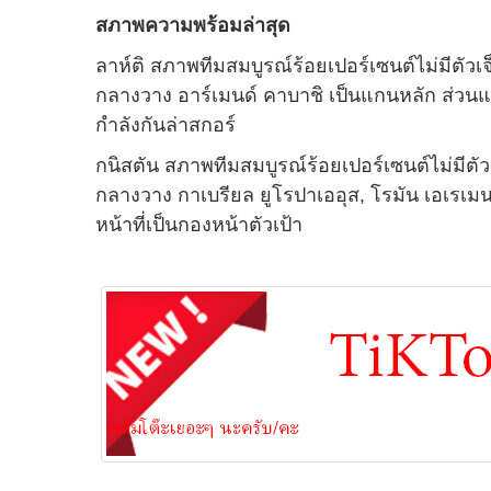
สภาพความพร้อมล่าสุด
ลาห์ติ สภาพทีมสมบูรณ์ร้อยเปอร์เซนต์ไม่มีตั
กลางวาง อาร์เมนด์ คาบาชิ เป็นแกนหลัก ส่วนแน
กำลังกันล่าสกอร์
กนิสตัน สภาพทีมสมบูรณ์ร้อยเปอร์เซนต์ไม่มีต
กลางวาง กาเบรียล ยูโรปาเออุส, โรมัน เอเรเมนโ
หน้าที่เป็นกองหน้าตัวเป้า