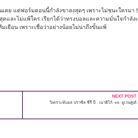
ึ่คุ้นเคย แต่ฟอร์มตอนนี้กำลังขาลงสุดๆ เพราะไม่ชนะใครมา 
งสุดและไม่แพ้ใคร เรียกได้ว่าทรงบอลและความมั่นใจกำลังเ
ทีมเยือน เพราะเชื่อว่าอย่างน้อยไม่น่าถึงขั้นแพ้
NEXT POST
วิเคราะห์บอล บราซิล ซีรี่ บี : เนาติโก้ -vs- ยูเวนตูเด้