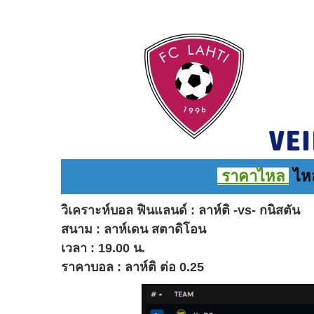
ราคาไหล
ไหล
วิเคราะห์บอล ฟินแลนด์ : ลาห์ติ -vs- กนิสตัน
สนาม : ลาห์เดน สตาดิโอน
เวลา : 19.00 น.
ราคาบอล : ลาห์ติ ต่อ 0.25