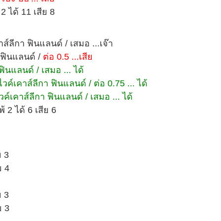
 ได้ 11 เสีย 8
ส์ลีกา ฟินแลนด์ / เสมอ ...เจ๊า
 ฟินแลนด์ /
ต่อ 0.5 ...เสีย
ฟินแลนด์ / เสมอ ... ได้
ค์เคาส์ลีกา ฟินแลนด์ / ต่อ 0.75 ... ได้
์เคาส์ลีกา ฟินแลนด์ / เสมอ ... ได้
 2 ได้ 6 เสีย 6
ย 3
ย 4
ย 3
ย 3