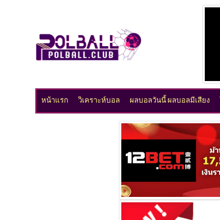
หน้าแรก
วิเคราะห์บอล
ผลบอลวันนี้ ผลบอลมีเสียง