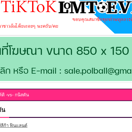
์ติ -vs- กนิสตัน
ตัน
ลีก้า ฟินแลนด์