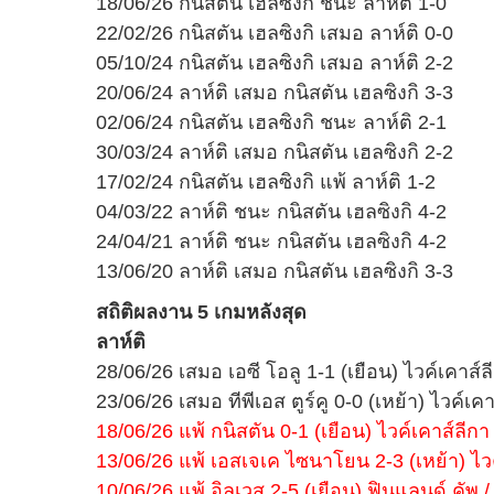
18/06/26 กนิสตัน เฮลซิงกิ ชนะ ลาห์ติ 1-0
22/02/26 กนิสตัน เฮลซิงกิ เสมอ ลาห์ติ 0-0
05/10/24 กนิสตัน เฮลซิงกิ เสมอ ลาห์ติ 2-2
20/06/24 ลาห์ติ เสมอ กนิสตัน เฮลซิงกิ 3-3
02/06/24 กนิสตัน เฮลซิงกิ ชนะ ลาห์ติ 2-1
30/03/24 ลาห์ติ เสมอ กนิสตัน เฮลซิงกิ 2-2
17/02/24 กนิสตัน เฮลซิงกิ แพ้ ลาห์ติ 1-2
04/03/22 ลาห์ติ ชนะ กนิสตัน เฮลซิงกิ 4-2
24/04/21 ลาห์ติ ชนะ กนิสตัน เฮลซิงกิ 4-2
13/06/20 ลาห์ติ เสมอ กนิสตัน เฮลซิงกิ 3-3
สถิติผลงาน 5 เกมหลังสุด
ลาห์ติ
28/06/26 เสมอ เอซี โอลู 1-1 (เยือน) ไวค์เคาส์ล
23/06/26 เสมอ ทีพีเอส ตูร์คู 0-0 (เหย้า) ไวค์เค
18/06/26 แพ้ กนิสตัน 0-1 (เยือน) ไวค์เคาส์ลีกา 
13/06/26 แพ้ เอสเจเค ไซนาโยน 2-3 (เหย้า) ไวค์
10/06/26 แพ้ อิลเวส 2-5 (เยือน) ฟินแลนด์ คัพ / 