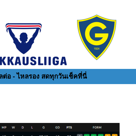
ต่อ - ไหลรอง สดทุกวันเช็คที่นี่