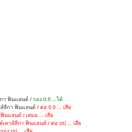
ีกา ฟินแลนด์ /
รอง 0.5 ...ได้
าส์ลีกา ฟินแลนด์ /
ต่อ 0.5 ... เสีย
ฟินแลนด์ / เสมอ ... เสีย
เคาส์ลีกา ฟินแลนด์ / ต่อ ปป ... เสีย
รอง ปป ... เสีย