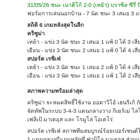
31/05/26 ชนะ เนาติโก้ 2-0 (เหย้า) บราซิล ซีรี่ บี 
ฟอร์มการเล่นนอกบ้าน - 7 นัด ชนะ 3 เสมอ 3 แพ้
สถิติ 6 เกมหลังสุดในลีก
คริซูม่า
เหย้า - แข่ง 3 นัด ชนะ 2 เสมอ 1 แพ้ 0 ได้ 3 เสี
เยือน - แข่ง 3 นัด ชนะ 2 เสมอ 1 แพ้ 0 ได้ 4 เสี
สปอร์ต เรซิเฟ่
เหย้า - แข่ง 3 นัด ชนะ 1 เสมอ 2 แพ้ 0 ได้ 4 เสี
เยือน - แข่ง 3 นัด ชนะ 1 เสมอ 1 แพ้ 1 ได้ 2 เสี
สภาพความพร้อมล่าสุด
คริซูม่า จะหมดสิทธิ์ใช้งาน ออตาวิโอ้ เฮนริเก้ ก
จัดทัพในระบบ 3-4-3 แดนกลางวาง กิเยร์เม่ โลโ
เฟลิเป้ มาเตอุส และ โรมูโล่ โอเตโร่
สปอร์ต เรซิเฟ่ สภาพทีมสมบูรณ์ร้อยเปอร์เซนต์
1 แดนกลางมีแกนหลักที่ ฟาบิโอ มาเธอุส ส่วนแ