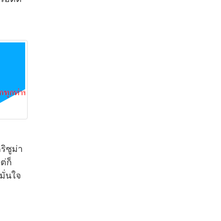
ิซูม่า
่ก็
มั่นใจ