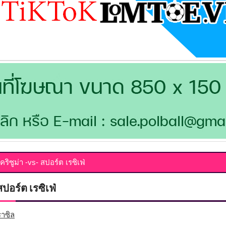
 คริซูม่า -vs- สปอร์ต เรซิเฟ่
 สปอร์ต เรซิเฟ่
ราซิล