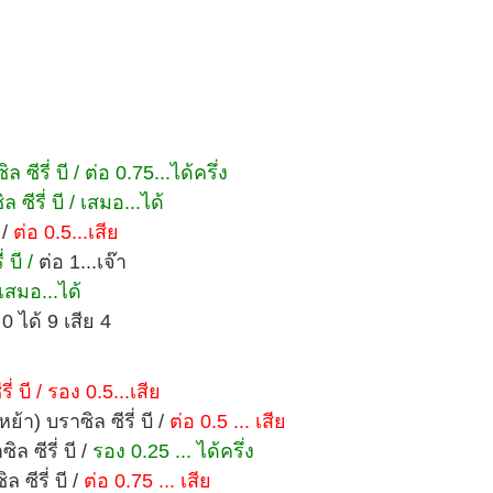
ีรี่ บี / ต่อ 0.75...ได้ครึ่ง
ซีรี่ บี / เสมอ...ได้
 /
ต่อ 0.5...เสีย
บี /
ต่อ 1...เจ๊า
เสมอ...ได้
 ได้ 9 เสีย 4
 บี / รอง 0.5...เสีย
้า) บราซิล ซีรี่ บี /
ต่อ 0.5 ... เสีย
ล ซีรี่ บี /
รอง 0.25 ... ได้ครึ่ง
ซีรี่ บี /
ต่อ 0.75 ... เสีย