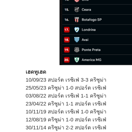
เฮดทูเฮด
10/09/23 สปอร์ต เรซิเฟ่ 3-3 คริซูม่า
25/05/23 คริซูม่า 1-0 สปอร์ต เรซิเฟ่
03/08/22 สปอร์ต เรซิเฟ่ 1-1 คริซูม่า
23/04/22 คริซูม่า 1-1 สปอร์ต เรซิเฟ่
10/11/19 สปอร์ต เรซิเฟ่ 1-0 คริซูม่า
12/08/19 คริซูม่า 1-0 สปอร์ต เรซิเฟ่
30/11/14 คริซูม่า 2-2 สปอร์ต เรซิเฟ่