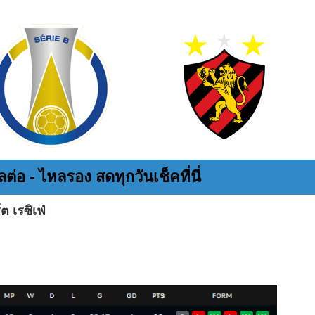
ต่อ - ไหลรอง สดทุกวันเช็คที่นี่
์ต เรซิเฟ่