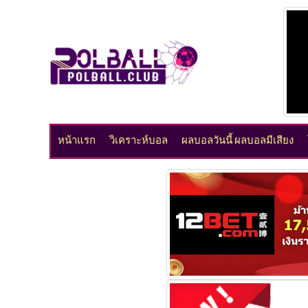
หน้าแรก
วิเคราะห์บอล
ผลบอลวันนี้ ผลบอลมีเสียง