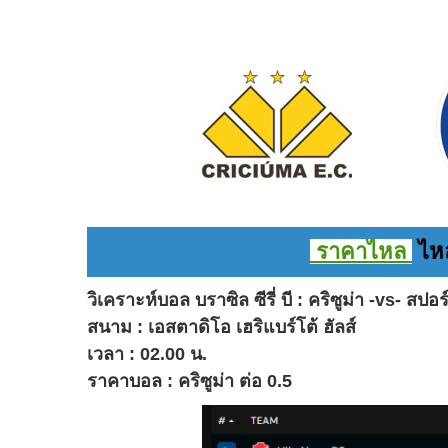
ราคาไหล
ไหล
วิเคราะห์บอล บราซิล ซีรี่ บี : คริซูม่า -vs- สปอร
สนาม : เอสตาดิโอ เฮริแบร์โต้ ฮัลส์
เวลา : 02.00 น.
ราคาบอล : คริซูม่า ต่อ 0.5