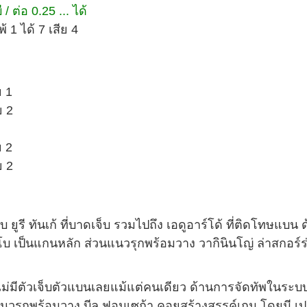
/ ต่อ 0.25 ... ได้
 1 ได้ 7 เสีย 4
ย 1
ย 2
ย 2
ย 2
ับ ยูรี ทันเก้ ที่บาดเจ็บ รวมไปถึง เอดูอาร์โด้ ที่ติดโทษแบน
บ เป็นแกนหลัก ส่วนแนวรุกพร้อมวาง วากินินโญ่ ล่าสกอร์ร
ไม่มีตัวเจ็บตัวแบนเลยแม้แต่คนเดียว ด้านการจัดทัพในระบบ
นวรุกพร้อมวาง บีล ฟอนเซก้า คอยสร้างสรรค์เกม โดยมี เป