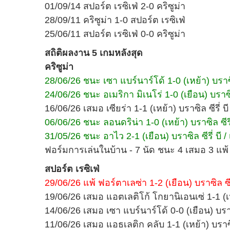
01/09/14 สปอร์ต เรซิเฟ่ 2-0 คริซูม่า
28/09/11 คริซูม่า 1-0 สปอร์ต เรซิเฟ่
25/06/11 สปอร์ต เรซิเฟ่ 0-0 คริซูม่า
สถิติผลงาน 5 เกมหลังสุด
คริซูม่า
28/06/26 ชนะ เซา แบร์นาร์โด้ 1-0 (เหย้า) บราซิล ซ
24/06/26 ชนะ อเมริกา มิเนโร่ 1-0 (เยือน) บราซิล 
16/06/26 เสมอ เซียร่า 1-1 (เหย้า) บราซิล ซีรี่ บี
06/06/26 ชนะ ลอนดริน่า 1-0 (เหย้า) บราซิล ซีรี่ 
31/05/26 ชนะ อาไว 2-1 (เยือน) บราซิล ซีรี่ บี / 
ฟอร์มการเล่นในบ้าน - 7 นัด ชนะ 4 เสมอ 3 แพ้ 0
สปอร์ต เรซิเฟ่
29/06/26 แพ้ ฟอร์ตาเลซ่า 1-2 (เยือน) บราซิล ซีรี่
19/06/26 เสมอ แอตเลติโก้ โกยานิเอนเซ่ 1-1 (เหย
14/06/26 เสมอ เซา แบร์นาร์โด้ 0-0 (เยือน) บราซิ
11/06/26 เสมอ แอธเลติก คลับ 1-1 (เหย้า) บราซิล 