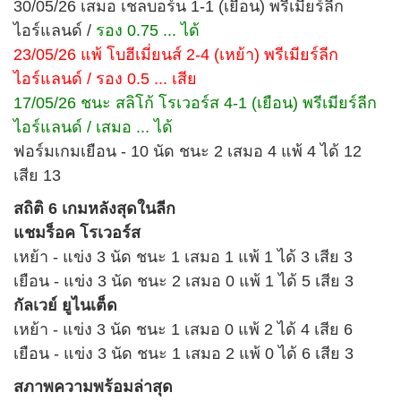
30/05/26 เสมอ เชลบอร์น 1-1 (เยือน) พรีเมียร์ลีก
ไอร์แลนด์ /
รอง 0.75 ... ได้
23/05/26 แพ้ โบฮีเมี่ยนส์ 2-4 (เหย้า) พรีเมียร์ลีก
ไอร์แลนด์ / รอง 0.5 ... เสีย
17/05/26 ชนะ สลิโก้ โรเวอร์ส 4-1 (เยือน) พรีเมียร์ลีก
ไอร์แลนด์ / เสมอ ... ได้
ฟอร์มเกมเยือน - 10 นัด ชนะ 2 เสมอ 4 แพ้ 4 ได้ 12
เสีย 13
สถิติ 6 เกมหลังสุดในลีก
แชมร็อค โรเวอร์ส
เหย้า - แข่ง 3 นัด ชนะ 1 เสมอ 1 แพ้ 1 ได้ 3 เสีย 3
เยือน - แข่ง 3 นัด ชนะ 2 เสมอ 0 แพ้ 1 ได้ 5 เสีย 3
กัลเวย์ ยูไนเต็ด
เหย้า - แข่ง 3 นัด ชนะ 1 เสมอ 0 แพ้ 2 ได้ 4 เสีย 6
เยือน - แข่ง 3 นัด ชนะ 1 เสมอ 2 แพ้ 0 ได้ 6 เสีย 3
สภาพความพร้อมล่าสุด