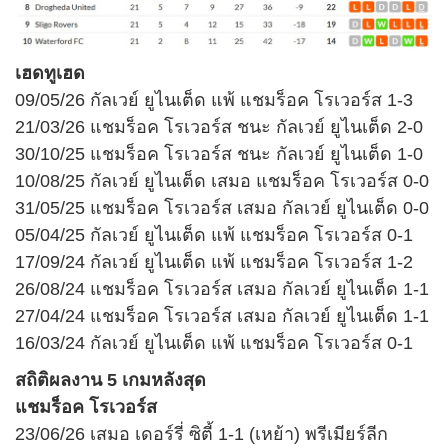
เฮดทูเฮด
09/05/26 กัลเวย์ ยูไนเต็ด แพ้ แชมร็อค โรเวอร์ส 1-3
21/03/26 แชมร็อค โรเวอร์ส ชนะ กัลเวย์ ยูไนเต็ด 2-0
30/10/25 แชมร็อค โรเวอร์ส ชนะ กัลเวย์ ยูไนเต็ด 1-0
10/08/25 กัลเวย์ ยูไนเต็ด เสมอ แชมร็อค โรเวอร์ส 0-0
31/05/25 แชมร็อค โรเวอร์ส เสมอ กัลเวย์ ยูไนเต็ด 0-0
05/04/25 กัลเวย์ ยูไนเต็ด แพ้ แชมร็อค โรเวอร์ส 0-1
17/09/24 กัลเวย์ ยูไนเต็ด แพ้ แชมร็อค โรเวอร์ส 1-2
26/08/24 แชมร็อค โรเวอร์ส เสมอ กัลเวย์ ยูไนเต็ด 1-1
27/04/24 แชมร็อค โรเวอร์ส เสมอ กัลเวย์ ยูไนเต็ด 1-1
16/03/24 กัลเวย์ ยูไนเต็ด แพ้ แชมร็อค โรเวอร์ส 0-1
สถิติผลงาน 5 เกมหลังสุด
แชมร็อค โรเวอร์ส
23/06/26 เสมอ เดอร์รี่ ซิตี้ 1-1 (เหย้า) พรีเมียร์ลีก