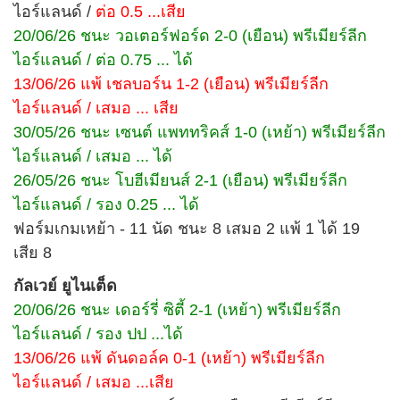
ไอร์แลนด์ /
ต่อ 0.5 ...เสีย
20/06/26 ชนะ วอเตอร์ฟอร์ด 2-0 (เยือน) พรีเมียร์ลีก
ไอร์แลนด์ / ต่อ 0.75 ... ได้
13/06/26 แพ้ เชลบอร์น 1-2 (เยือน) พรีเมียร์ลีก
ไอร์แลนด์ / เสมอ ... เสีย
30/05/26 ชนะ เซนต์ แพททริคส์ 1-0 (เหย้า) พรีเมียร์ลีก
ไอร์แลนด์ / เสมอ ... ได้
26/05/26 ชนะ โบฮีเมียนส์ 2-1 (เยือน) พรีเมียร์ลีก
ไอร์แลนด์ / รอง 0.25 ... ได้
ฟอร์มเกมเหย้า - 11 นัด ชนะ 8 เสมอ 2 แพ้ 1 ได้ 19
เสีย 8
กัลเวย์ ยูไนเต็ด
20/06/26 ชนะ เดอร์รี่ ซิตี้ 2-1 (เหย้า) พรีเมียร์ลีก
ไอร์แลนด์ / รอง ปป ...ได้
13/06/26 แพ้ ดันดอล์ค 0-1 (เหย้า) พรีเมียร์ลีก
ไอร์แลนด์ / เสมอ ...เสีย