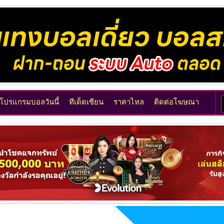
โปรแกรมบอลวันนี้
ทีเด็ดเซียน
ราคาไหล
ติดต่อโฆษณา