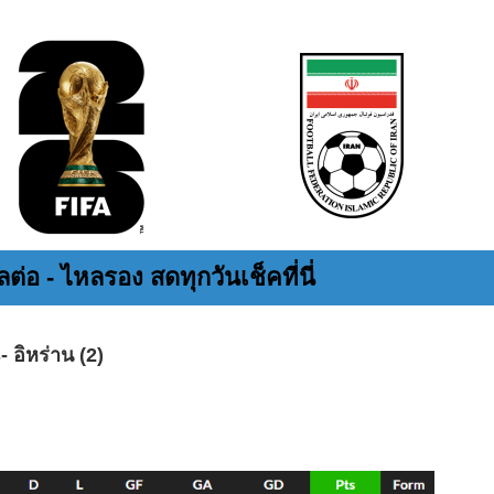
ต่อ - ไหลรอง สดทุกวันเช็คที่นี่
 อิหร่าน (2)