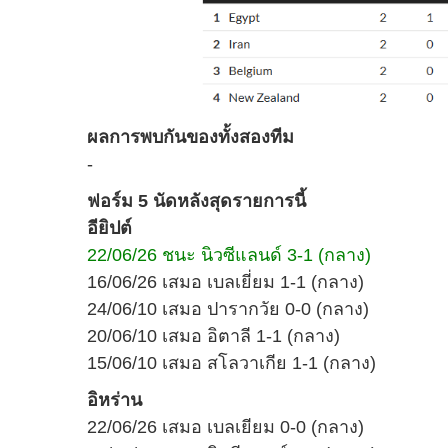
ผลการพบกันของทั้งสองทีม
-
ฟอร์ม 5 นัดหลังสุดรายการนี้
อียิปต์
22/06/26 ชนะ นิวซีแลนด์ 3-1 (กลาง)
16/06/26 เสมอ เบลเยี่ยม 1-1 (กลาง)
24/06/10 เสมอ ปารากวัย 0-0 (กลาง)
20/06/10 เสมอ อิตาลี 1-1 (กลาง)
15/06/10 เสมอ สโลวาเกีย 1-1 (กลาง)
อิหร่าน
22/06/26 เสมอ เบลเยียม 0-0 (กลาง)