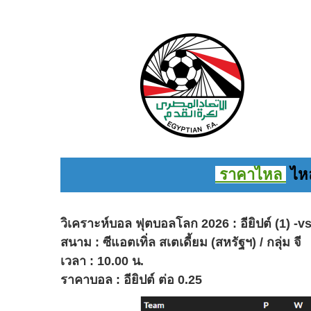
ราคาไหล
ไหล
วิเคราะห์บอล ฟุตบอลโลก 2026 : อียิปต์ (1) -vs-
สนาม : ซีแอตเทิ่ล สเตเดี้ยม (สหรัฐฯ) / กลุ่ม จี
เวลา : 10.00 น.
ราคาบอล : อียิปต์ ต่อ 0.25