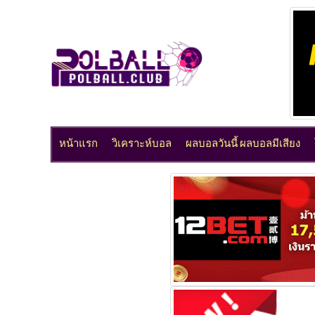
หน้าแรก
วิเคราะห์บอล
ผลบอลวันนี้ ผลบอลมีเสียง