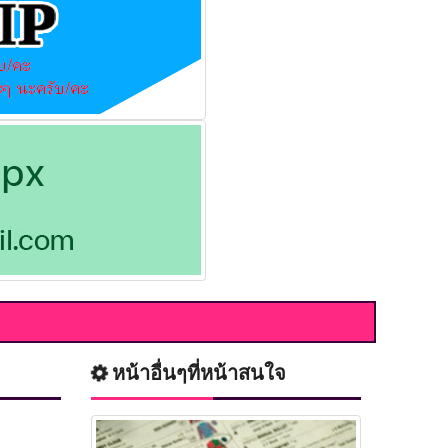
หน้าอื่นๆที่หน้าสนใจ