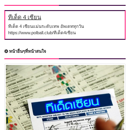
ทีเด็ด 4 เซียน
ทีเด็ด 4 เซียนแม่นระดับเทพ อัพเดททุกวัน
https://www.polball.club/ทีเด็ด4เซียน
หน้าอื่นๆที่หน้าสนใจ