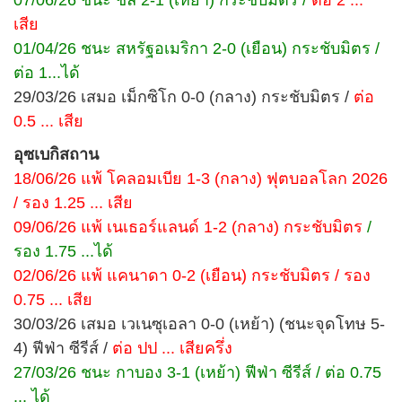
07/06/26 ชนะ ชิลี 2-1 (เหย้า) กระชับมิตร /
ต่อ 2 ...
เสีย
01/04/26 ชนะ สหรัฐอเมริกา 2-0 (เยือน) กระชับมิตร /
ต่อ 1...ได้
29/03/26 เสมอ เม็กซิโก 0-0 (กลาง) กระชับมิตร /
ต่อ
0.5 ... เสีย
อุซเบกิสถาน
18/06/26 แพ้ โคลอมเบีย 1-3 (กลาง) ฟุตบอลโลก 2026
/ รอง 1.25 ... เสีย
09/06/26 แพ้ เนเธอร์แลนด์ 1-2 (กลาง) กระชับมิตร
/
รอง 1.75 ...ได้
02/06/26 แพ้ แคนาดา 0-2 (เยือน) กระชับมิตร / รอง
0.75 ... เสีย
30/03/26 เสมอ เวเนซุเอลา 0-0 (เหย้า) (ชนะจุดโทษ 5-
4) ฟีฟ่า ซีรีส์ /
ต่อ ปป ... เสียครึ่ง
27/03/26 ชนะ กาบอง 3-1 (เหย้า) ฟีฟ่า ซีรีส์ / ต่อ 0.75
... ได้