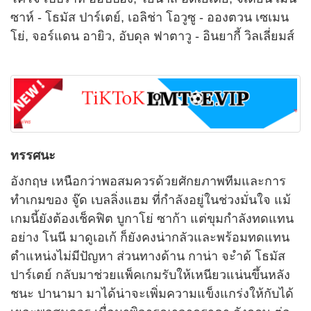
ซาห์ - โธมัส ปาร์เตย์, เอลิช่า โอวูซู - อองตวน เซเมน
โย่, จอร์แดน อายิว, อับดุล ฟาตาวู - อินยากี้ วิลเลี่ยมส์
ทรรศนะ
อังกฤษ เหนือกว่าพอสมควรด้วยศักยภาพทีมและการ
ทำเกมของ จู๊ด เบลลิ่งแฮม ที่กำลังอยู่ในช่วงมั่นใจ แม้
เกมนี้ยังต้องเช็คฟิต บูกาโย่ ซาก้า แต่ขุมกำลังทดแทน
อย่าง โนนี มาดูเอเก้ ก็ยังคงน่ากลัวและพร้อมทดแทน
ตำแหน่งไม่มีปัญหา ส่วนทางด้าน กาน่า จะำด้ โธมัส
ปาร์เตย์ กลับมาช่วยแพ็คเกมรับให้เหนียวแน่นขึ้นหลัง
ชนะ ปานามา มาได้น่าจะเพิ่มความแข็งแกร่งให้กับได้