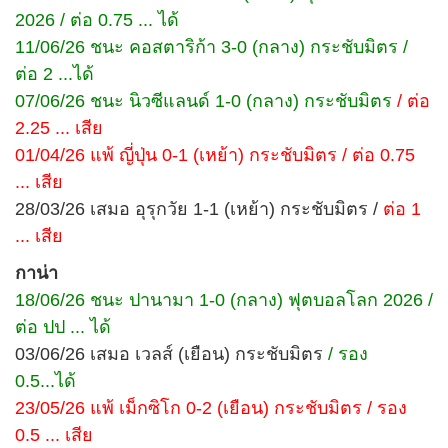
2026 / ต่อ 0.75 ... ได้
11/06/26 ชนะ คอสตาริก้า 3-0 (กลาง) กระชับมิตร /
ต่อ 2 ...ได้
07/06/26 ชนะ นิวซีแลนด์ 1-0 (กลาง) กระชับมิตร
/ ต่อ
2.25 ... เสีย
01/04/26 แพ้ ญี่ปุ่น 0-1 (เหย้า) กระชับมิตร / ต่อ 0.75
... เสีย
28/03/26 เสมอ อุรุกวัย 1-1 (เหย้า) กระชับมิตร /
ต่อ 1
... เสีย
กาน่า
18/06/26 ชนะ ปานามา 1-0 (กลาง) ฟุตบอลโลก 2026 /
ต่อ ปป ... ได้
03/06/26 เสมอ เวลส์ (เยือน) กระชับมิตร
/ รอง
0.5...ได้
23/05/26 แพ้ เม็กซิโก 0-2 (เยือน) กระชับมิตร / รอง
0.5 ... เสีย