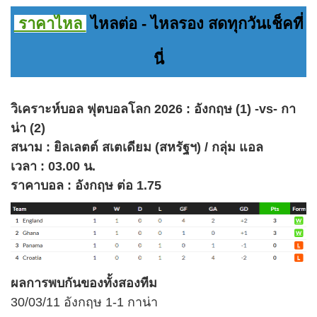
ราคาไหล
ไหลต่อ - ไหลรอง สดทุกวันเช็คที่
นี่
วิเคราะห์บอล ฟุตบอลโลก 2026 : อังกฤษ (1) -vs- กา
น่า (2)
สนาม : ยิลเลตต์ สเตเดียม (สหรัฐฯ) / กลุ่ม แอล
เวลา : 03.00 น.
ราคาบอล : อังกฤษ ต่อ 1.75
ผลการพบกันของทั้งสองทีม
30/03/11 อังกฤษ 1-1 กาน่า