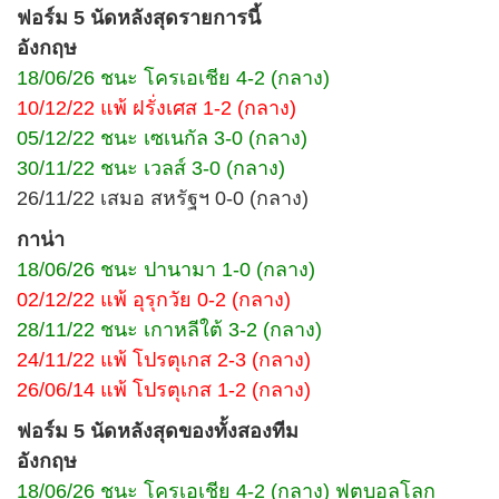
ฟอร์ม 5 นัดหลังสุดรายการนี้
อังกฤษ
18/06/26 ชนะ โครเอเชีย 4-2 (กลาง)
10/12/22 แพ้ ฝรั่งเศส 1-2 (กลาง)
05/12/22 ชนะ เซเนกัล 3-0 (กลาง)
30/11/22 ชนะ เวลส์ 3-0 (กลาง)
26/11/22 เสมอ สหรัฐฯ 0-0 (กลาง)
กาน่า
18/06/26 ชนะ ปานามา 1-0 (กลาง)
02/12/22 แพ้ อุรุกวัย 0-2 (กลาง)
28/11/22 ชนะ เกาหลีใต้ 3-2 (กลาง)
24/11/22 แพ้ โปรตุเกส 2-3 (กลาง)
26/06/14 แพ้ โปรตุเกส 1-2 (กลาง)
ฟอร์ม 5 นัดหลังสุดของทั้งสองทีม
อังกฤษ
18/06/26 ชนะ โครเอเชีย 4-2 (กลาง) ฟุตบอลโลก