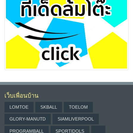
เว็บเพื่อนบ้าน
LOMTOE
SKBALL
TOELOM
GLORY-MANUTD
SIAMLIVERPOOL
PROGRAMBALL
SPORTIDOLS