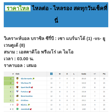
ราคาไหล
ไหลต่อ - ไหลรอง สดทุกวันเช็คที่
นี่
วิเคราะห์บอล บราซิล ซีรี่บี : เซา แบร์นาโด้ (1) -vs- ยู
เวนตูเด้ (8)
สนาม : เอสตาดิโอ พรีเมโร่ เด ไมโอ
เวลา : 03.00 น.
ราคาบอล : เสมอ