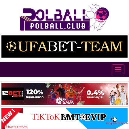
Toggl
navig