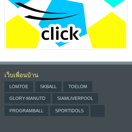
เว็บเพื่อนบ้าน
LOMTOE
SKBALL
TOELOM
GLORY-MANUTD
SIAMLIVERPOOL
PROGRAMBALL
SPORTIDOLS