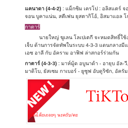
แคนาดา (4-4-2)
: แม็กซิม เครโป : อลิสแตร์ จอห์
จอน บูคาแน่น, สตีเฟน ยุสตากิโอ้, อิสมาแอล โก
กาตาร์
นายใหญ่ ฆูเลน โลเปเตกี จะหมดสิทธิ์ใช้งาน
เจ็บ ด้านการจัดทัพในระบบ 4-3-3 แดนกลางมีแกน
เอซ อาลี กับ อัคราม อาฟิฟ ล่าสกอร์ร่วมกัน
กาตาร์ (4-3-3)
: มาห์มู้ด อบูนาด้า - อายุบ อัล-วี
มาดิโบ, ยัสเซม กาเบอร์ - ยูซูฟ อับดูริซัก, อัครัม