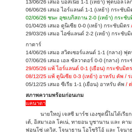
13/06/26 เสมอ บอสเนีย 1-1 (เหย้า) ฟุตบอลโ
06/06/26 เสมอ ไอร์แลนด์ 1-1 (เหย้า) กระชับม
02/06/26 ชนะ อุซเบกิสถาน 2-0 (เหย้า) กระชับมิต
01/04/26 เสมอ ตูนิเซีย 0-0 (เหย้า) กระชับมิตร
29/03/26 เสมอ ไอซ์แลนด์ 2-2 (เหย้า) กระชับม
กาตาร์
14/06/26 เสมอ สวิตเซอร์แลนด์ 1-1 (กลาง) ฟ
07/06/26 เสมอ เอล ซัลวาดอร์ 0-0 (กลาง) กระ
29/05/26 แพ้ ไอร์แลนด์ 0-1 (เยือน) กระชับมิต
08/12/25 แพ้ ตูนิเซีย 0-3 (เหย้า) อาหรับ คัพ / รอ
05/12/25 เสมอ ซีเรีย 1-1 (เยือน) อาหรับ คัพ
/ ต
สภาพความพร้อมก่อนเกม
แคนาดา
นายใหญ่ เจสซี มาร์ช เองชุดนี้ไม่ได้เรียกต
เต้, อิสมาเอล โคเน่, ทายอน บูชานาน และ คามาล
ฟอนโซ่ เดวิส, โจนาธาน โอโซริโอ้ และ โจนาธ