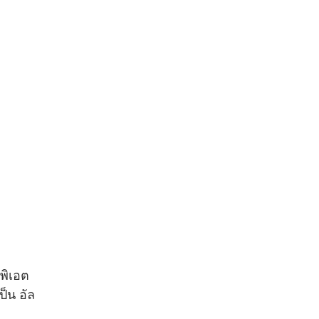
พิเอต
ป็น อัล