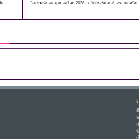
ีย
วิเคราะห์บอล ฟุตบอลโลก 2026 : สวิตเซอร์แลนด์ -vs- บอสเนีย
เ
ต
อ
ก
ข
เ