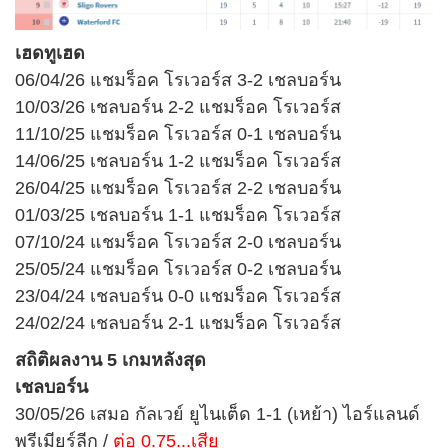
เฮดทูเฮด
06/04/26 แชมร็อค โรเวอร์ส 3-2 เชลบอร์น
10/03/26 เชลบอร์น 2-2 แชมร็อค โรเวอร์ส
11/10/25 แชมร็อค โรเวอร์ส 0-1 เชลบอร์น
14/06/25 เชลบอร์น 1-2 แชมร็อค โรเวอร์ส
26/04/25 แชมร็อค โรเวอร์ส 2-2 เชลบอร์น
01/03/25 เชลบอร์น 1-1 แชมร็อค โรเวอร์ส
07/10/24 แชมร็อค โรเวอร์ส 2-0 เชลบอร์น
25/05/24 แชมร็อค โรเวอร์ส 0-2 เชลบอร์น
23/04/24 เชลบอร์น 0-0 แชมร็อค โรเวอร์ส
24/02/24 เชลบอร์น 2-1 แชมร็อค โรเวอร์ส
สถิติผลงาน 5 เกมหลังสุด
เชลบอร์น
30/05/26 เสมอ กัลเวย์ ยูไนเต็ด 1-1 (เหย้า) ไอร์แลนด์
พรีเมียร์ลีก /
ต่อ 0.75...เสีย