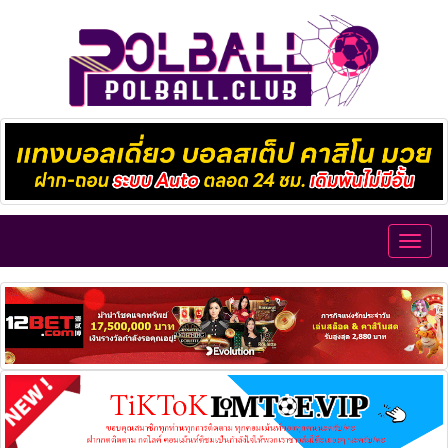
Toggl
navig