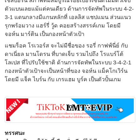
เชลบอร์น สภาพทีมสมบูรณ์ร้อยเปอร์เซนต์ไม่มีตัวเจ็บ
ตัวแบนเลยแม้แต่คนเดียว ด้านการจัดทัพในระบบ 4-2-
3-1 แดนกลางมีแกนหลักที่ เอลลิส แชปแมน ส่วนแนว
รุกพร้อมวาง แฮร์รี่ วู้ด คอยสร้างสรรค์เกม โดยมี
จอห์น มาร์ติน เป็นกองหน้าตัวเป้า
แชมร็อค โรเวอร์ส จะไม่มีชื่อของ รอรี่ กาฟฟ์นี่ย์ กับ
ดาเนี่ยล มานโดรน ที่บาดเจ็บ รวมไปถึง โรแบร์โต้
โลเปส ที่ไปรับใช้ชาติ ด้านการจัดทัพในระบบ 3-4-2-1
กองหน้าตัวเป้าจะเป็นหน้าที่ของ จอห์น แม็คโกเวิร์น
โดยมี แจ็ค ไบร์น กับ เกรแฮม บูร์ค เป็นตัวปั้นเกม
ทรรศนะ