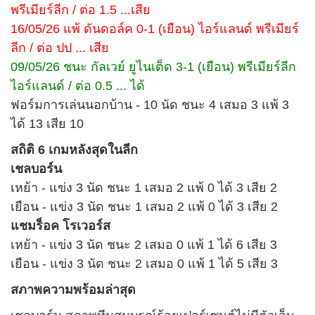
พรีเมียร์ลีก / ต่อ 1.5 ...เสีย
16/05/26 แพ้ ดันดอล์ค 0-1 (เยือน) ไอร์แลนด์ พรีเมียร์
ลีก / ต่อ ปป ... เสีย
09/05/26 ชนะ กัลเวย์ ยูไนเต็ด 3-1 (เยือน) พรีเมียร์ลีก
ไอร์แลนด์ / ต่อ 0.5 ... ได้
ฟอร์มการเล่นนอกบ้าน - 10 นัด ชนะ 4 เสมอ 3 แพ้ 3
ได้ 13 เสีย 10
สถิติ 6 เกมหลังสุดในลีก
เชลบอร์น
เหย้า - แข่ง 3 นัด ชนะ 1 เสมอ 2 แพ้ 0 ได้ 3 เสีย 2
เยือน - แข่ง 3 นัด ชนะ 1 เสมอ 2 แพ้ 0 ได้ 3 เสีย 2
แชมร็อค โรเวอร์ส
เหย้า - แข่ง 3 นัด ชนะ 2 เสมอ 0 แพ้ 1 ได้ 6 เสีย 3
เยือน - แข่ง 3 นัด ชนะ 2 เสมอ 0 แพ้ 1 ได้ 5 เสีย 3
สภาพความพร้อมล่าสุด