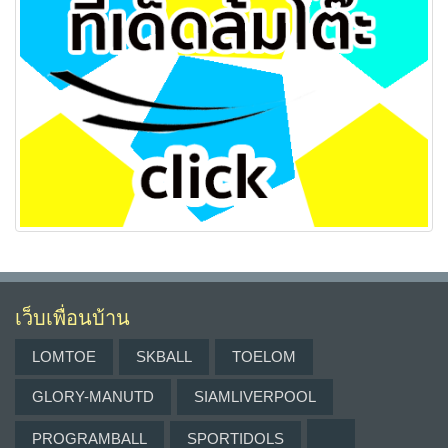
เว็บเพื่อนบ้าน
LOMTOE
SKBALL
TOELOM
GLORY-MANUTD
SIAMLIVERPOOL
PROGRAMBALL
SPORTIDOLS