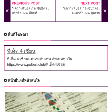
PREVIOUS POST
NEXT POST
วิเคราะห์บอล กระชับมิตร :
วิเคราะห์บอล กระชับมิตร :
บราซิล -vs- อียิปต์
เดนมาร์ก -vs- ยูเครน
พื้นที่โฆษณา
ทีเด็ด 4 เซียน
ทีเด็ด 4 เซียนแม่นระดับเทพ อัพเดททุกวัน
https://www.polball.club/ทีเด็ด4เซียน
หน้าอื่นๆที่หน้าสนใจ