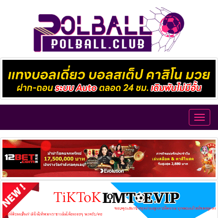
Toggl
navig