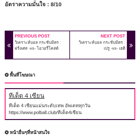
อัตราความมั่นใจ : 8/10
PREVIOUS POST
NEXT POST
วิเคราะห์บอล กระชับมิตร :
วิเคราะห์บอล กระชับมิตร :
ฝรั่งเศส -vs- ไอวอรี่โคสต์
เปรู -vs- เฮติ
พื้นที่โฆษณา
ทีเด็ด 4 เซียน
ทีเด็ด 4 เซียนแม่นระดับเทพ อัพเดททุกวัน
https://www.polball.club/ทีเด็ด4เซียน
หน้าอื่นๆที่หน้าสนใจ