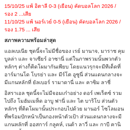
15/10/25 แพ้ อิตาลี 0-3 (เยือน) คัดบอลโลก 2026 /
รอง 2 ...เสีย
11/10/25 แพ้ นอร์เวย์ 0-5 (เยือน) คัดบอลโลก 2026 /
รอง 1.75 ... เสีย
สภาพความพร้อมล่าสุด
แอลเบเนีย ชุดนี้จะไม่มีชื่อของ เรย์ มานาจ, มาราช คุม
บูลล่า และ จาเซียร์ อาซานี่ แต่ในภาพรวมนั้นพวกตัว
หลักๆ ต่างก็ติดโผมากันเพียบ โดยแนวรุกจะมีทีเด็ดที่
อาร์มานโด โบรย่า และ มีร์โต อูซูนี่ ส่วนแดนกลางจะ
มีแกนหลักที่ ยัลเบอร์ รามาดานี่ และ คาซิม ลาชี่
อิสราเอล ชุดนี้จะไม่มีจอมเก๋าอย่าง ดอร์ เพเร็ตซ์ รวม
ไปถึง โมฮัมเมห็ด อาบู ฟานี่ และ ไต บาริโบ ส่วนตัว
หลักๆ ที่ติดโผมานั้นประกอบไปด้วย มานอร์ โซโลมอน
ที่พร้อมปักหน้าเป็นกองหน้าตัวเป้า ส่วนแดนกลางจะมี
แกนหลักที่ ออสการ์ กลูคห์, เนต้า ลาวี่ และ กาบี คานิ