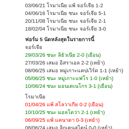
03/06/21 โรมาเนีย แพ้ จอร์เจีย 1-2
04/06/16 โรมาเนีย ชนะ จอร์เจีย 5-1
20/11/08 โรมาเนีย ชนะ จอร์เจีย 2-1
18/02/04 โรมาเนีย ชนะ จอร์เจีย 3-0
ฟอร์ม 5 นัดหลังสุดในรายการนี้
จอร์เจีย
29/03/26 ชนะ ลิธัวเนีย 2-0 (เยือน)
27/03/26 เสมอ อิสราเอล 2-2 (เหย้า)
08/06/25 เสมอ หมู่เกาะแคปเวิร์ด 1-1 (เหย้า)
05/06/25 ชนะ หมู่เกาะแฟโร 1-0 (เหย้า)
10/06/24 ชนะ มอนเตเนโกร 3-1 (เยือน)
โรมาเนีย
01/04/26 แพ้ สโลวาเกีย 0-2 (เยือน)
10/10/25 ชนะ มอลโดว่า 2-1 (เหย้า)
06/09/25 แพ้ แคนาดา 0-3 (เหย้า)
08/06/24 เสมอ ลิกเตนสไตน์ 0-0 (เหย้า)