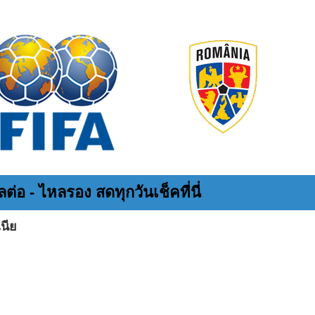
ต่อ - ไหลรอง สดทุกวันเช็คที่นี่
นีย