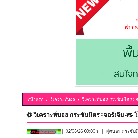
วิเคราะห์บอล กระชับมิตร : จ
หน้าแรก
วิเคราะห์บอล
วิเคราะห์บอล กระชับมิตร : จอร์เจีย -vs- 
| 02/06/26 00:00 น. |
ฟุตบอล กระชับม