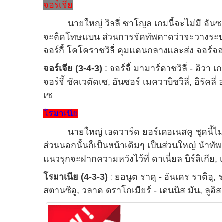
จอร์เจีย
นายใหญ่ วิลลี่ ซาโญล เกมนี้จะไม่มี อันซอร์ 
จะติดโทษแบน ส่วนการจัดทัพคาดว่าจะวางระบบ 3-
จอร์กี้ โคโคราชวิลี่ คุมแดนกลางและส่ง จอร์จอส
จอร์เจีย (3-4-3)
: จอร์จี้ มามาร์ดาชวิลี่ - อิวา เก
จอร์จี้ ชัคเวตัดเซ, อันซอร์ เมควาบิชวิลี่, อิรัคลี่
เซ
โรมาเนีย
นายใหญ่ เอดวาร์ด ยอร์เดอเนสคู ชุดนี้ไม่มีชื
ส่วนนอกนั้นก็เป็นหน้าเดิมๆ เป็นส่วนใหญ่ นำ
แนวรุกจะฝากความหวังไว้ที่ ดาเนี่ยล บิร์ลิเก
โรมาเนีย (4-3-3)
: ยอนูต ราดู - อันเดร ราติอู, 
สตานซิอู, วลาด ดราโกเมียร์ - เดนนิส มัน, ลูอิส