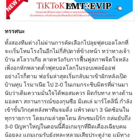
ทรรศนะ
ทั้งสองทีมต่างไม่ผ่านการคัดเลือกไปลุยฟุตบอลโลกที่
จะเริ่มโหมโรงในอีกไม่กี่สัปดาห์ข้างหน้า ทว่าทางเจ้า
บ้าน สโลวาเกีย คาดหวังกับการฟื้นฟูสภาพจิตใจหลัง
เพิ่งอกหักพลาดตั๋วฟุตบอลโลกในรอบเพลย์ออฟ
อย่างไรก็ตาม ฟอร์มล่าสุดเริ่มกลับมาเข้าฝักหลังเปิด
บ้านทุบ โรมาเนีย ไป 2-0 ในเกมกระชิบมิตรที่ผ่านมา
นับว่าเติมความมั่นใจได้พอสมควร ผิดกับทาง ทางด้าน
มอลตา สถานการณ์ของกุนซือ มิเคเล่ มาร์โคลินี่ กำลัง
เข้าขั้นวิกฤตหลังพาทีมจมดิ่ง แพ้รวดมา 3 นัดซ้อนใน
ทุกรายการ โดยเกมล่าสุดโดน ลักเซมเบิร์ก ถล่มยับถึง
3-0 ปัญหาใหญ่ในตอนนี้คือเกมรุกที่ฝืดเคืองเฉียบคม
น้อยลง แถมเกมรับยังหละหลวมเสียประตูง่าย แม้ทาง