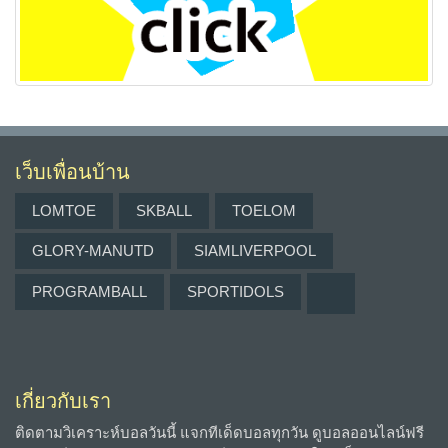
เว็บเพื่อนบ้าน
LOMTOE
SKBALL
TOELOM
GLORY-MANUTD
SIAMLIVERPOOL
PROGRAMBALL
SPORTIDOLS
เกี่ยวกับเรา
ติดตามวิเคราะห์บอลวันนี้ แจกทีเด็ดบอลทุกวัน ดูบอลออนไลน์ฟรี