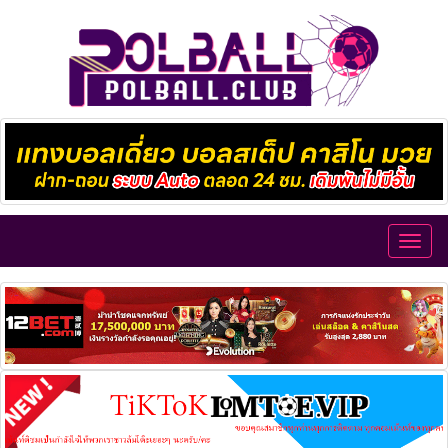
Toggl
navig