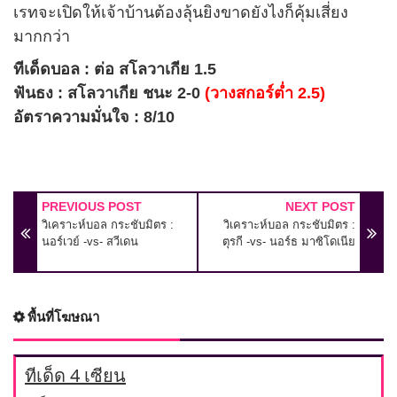
เรทจะเปิดให้เจ้าบ้านต้องลุ้นยิงขาดยังไงก็คุ้มเสี่ยง
มากกว่า
ทีเด็ดบอล : ต่อ สโลวาเกีย 1.5
ฟันธง : สโลวาเกีย ชนะ 2-0
(วางสกอร์ต่ำ 2.5)
อัตราความมั่นใจ : 8/10
PREVIOUS POST
NEXT POST
วิเคราะห์บอล กระชับมิตร :
วิเคราะห์บอล กระชับมิตร :
นอร์เวย์ -vs- สวีเดน
ตุรกี -vs- นอร์ธ มาซิโดเนีย
พื้นที่โฆษณา
ทีเด็ด 4 เซียน