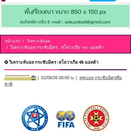
หน้าแรก
วิเคราะห์บอล
วิเคราะห์บอล กระชับมิตร : สโลวาเกีย -vs- มอลต้า
วิเคราะห์บอล กระชับมิตร : สโลวาเกีย -vs- มอลต้า
| 01/06/26 00:00 น. |
ฟุตบอล กระชับมิตรทีม
ชาติ