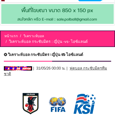
หน้าแรก
วิเคราะห์บอล
วิเคราะห์บอล กระชับมิตร : ญี่ปุ่น -vs- ไอซ์แลนด์
วิเคราะห์บอล กระชับมิตร : ญี่ปุ่น -vs- ไอซ์แลนด์
| 31/05/26 00:00 น. |
ฟุตบอล กระชับมิตรทีม
ชาติ