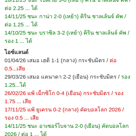
ต่อ 2.25 ... ได้
14/11/25 ชนะ กาน่า 2-0 (เหย้า) คิริน ชาลเล้นจ์ คัพ /
ต่อ 1.25 ... ได้
14/10/25 ชนะ บราซิล 3-2 (เหย้า) คิริน ชาลเล้นจ์ คัพ /
รอง 1 ... ได้
ไอซ์แลนด์
01/04/26 เสมอ เฮติ 1-1 (กลาง) กระชับมิตร /
ต่อ
0.5...เสีย
29/03/26 เสมอ แคนาดา 2-2 (เยือน) กระชับมิตร /
รอง
1.25...ได้
26/02/26 แพ้ เม็กซิโก 0-4 (เยือน) กระชับมิตร / รอง
1.75 ... เสีย
17/11/25 แพ้ ยูเครน 0-2 (กลาง) คัดบอลโลก 2026 /
รอง 0.5 ... เสีย
14/11/25 ชนะ อาเซอร์ไบจาน 2-0 (เยือน) คัดบอลโลก
2026 / ต่อ 1 ... ได้