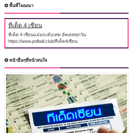
พื้นที่โฆษณา
ทีเด็ด 4 เซียน
ทีเด็ด 4 เซียนแม่นระดับเทพ อัพเดททุกวัน
https://www.polball.club/ทีเด็ด4เซียน
หน้าอื่นๆที่หน้าสนใจ