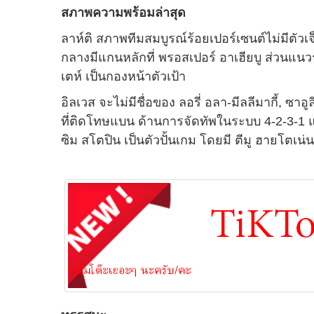
สภาพความพร้อมล่าสุด
ลาห์ติ สภาพทีมสมบูรณ์ร้อยเปอร์เซนต์ไม่มีตั
กลางมีแกนหลักที่ พรอสเปอร์ อาเฮียบู ส่วนแนวร
เตห์ เป็นกองหน้าตัวเป้า
อิลเวส จะไม่มีชื่อของ ลอรี่ อลา-มีลลีมากี้, ซาอู
ที่ติดโทษแบน ด้านการจัดทัพในระบบ 4-2-3-1 
ซิม สโตปิน เป็นตัวปั้นเกม โดยมี ตีมู ฮายโตเน่น