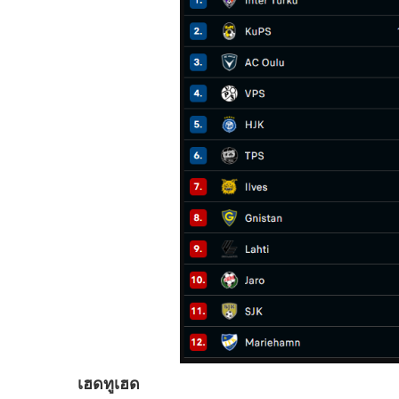
เฮดทูเฮด