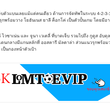
วเจ็บตัวแบนเลยแม้แต่คนเดียว ด้านการจัดทัพในระบบ 4-2-3
ุกพร้อมวาง โยฮันเนส ยาลี ค็อกโค่ เป็นตัวปั้นเกม โดยมีอ
ลี ไวซาเน่น และ จูนา เวเตลี่ ที่บาดเจ็บ รวมไปถึง กูดูส อับดุล
แดนกลางมีแกนหลักที่ ออสคารี มัลตาล่า ส่วนแนวรุกพร้อมว
 เป็นกองหน้าตัวเป้า