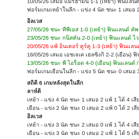
10/05/26 เสมอ แมรีฮามน์ 1-1 (เหย้า) ฟินแลนด์
ฟอร์มเกมเหย้าในลีก - แข่ง 4 นัด ชนะ 1 เสมอ 2 
อิลเวส
27/05/26 ชนะ ทีพีเอส 1-0 (เหย้า) ฟินแลนด์ คัพ
23/05/26 ชนะ กนิสตัน 2-0 (เหย้า) ฟินแลนด์ ไวค์
20/05/26 แพ้ อินเตอร์ ตูร์คู 1-3 (เหย้า) ฟินแลนด
16/05/26 เสมอ เอชเจเค เฮลซิงกิ 2-2 (เยือน) ฟิ
13/05/26 ชนะ พี ไอร็อด 4-0 (เยือน) ฟินแลนด์ / 
ฟอร์มเกมเยือนในลีก - แข่ง 5 นัด ชนะ 0 เสมอ 3 
สถิติ 6 เกมหลังสุดในลีก
ลาห์ติ
เหย้า - แข่ง 4 นัด ชนะ 1 เสมอ 2 แพ้ 1 ได้ 4 เสี
เยือน - แข่ง 2 นัด ชนะ 0 เสมอ 2 แพ้ 0 ได้ 2 เสี
อิลเวส
เหย้า - แข่ง 3 นัด ชนะ 2 เสมอ 0 แพ้ 1 ได้ 4 เสี
เยือน - แข่ง 3 นัด ชนะ 0 เสมอ 2 แพ้ 1 ได้ 5 เสี