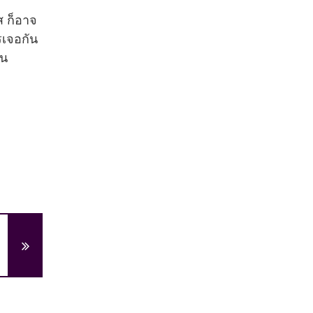
ส ก็อาจ
รเจอกัน
อน