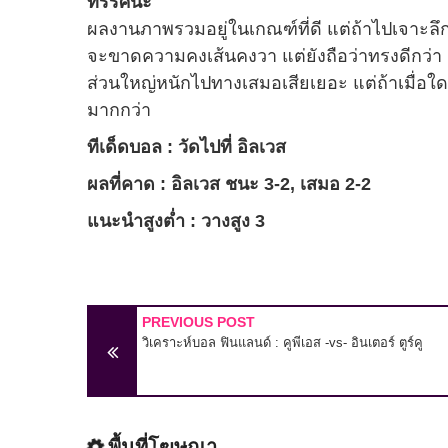
ทรรศนะ
ผลงานภาพรวมอยู่ในเกณฑ์ที่ดี แต่ถ้าไปเจาะลึก
จะขาดความคงเส้นคงวา แต่ยังถือว่าทรงดีกว่า เ
ส่วนใหญ่หนักไปทางเสมอเสียเยอะ แต่ถ้าเมื่อใดที่
มากกว่า
ทีเด็ดบอล : วัดไปที่ อิลเวส
ผลที่คาด : อิลเวส ชนะ 3-2, เสมอ 2-2
แนะนำสูงต่ำ : วางสูง 3
PREVIOUS POST
วิเคราะห์บอล ฟินแลนด์ : คูพีเอส -vs- อินเตอร์ ตูร์คู
พื้นที่โฆษณา