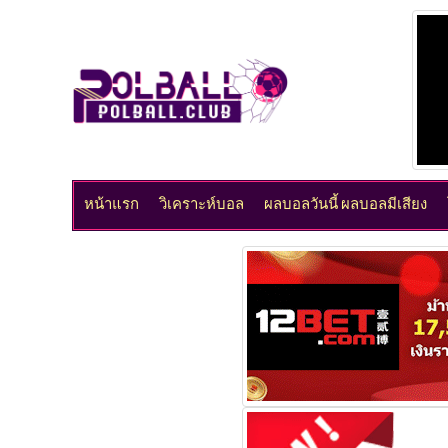
หน้าแรก
วิเคราะห์บอล
ผลบอลวันนี้ ผลบอลมีเสียง