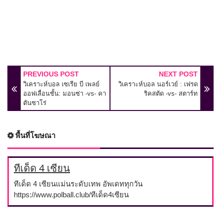
PREVIOUS POST
NEXT POST
วิเคราะห์บอล เซเรีย บี เพลย์
วิเคราะห์บอล นอร์เวย์ : เฟรด
ออฟเลื่อนชั้น: มอนซ่า -vs- คา
ริคสตัด -vs- สตาร์ท
ตันซาโร่
พื้นที่โฆษณา
ทีเด็ด 4 เซียน
ทีเด็ด 4 เซียนแม่นระดับเทพ อัพเดททุกวัน
https://www.polball.club/ทีเด็ด4เซียน