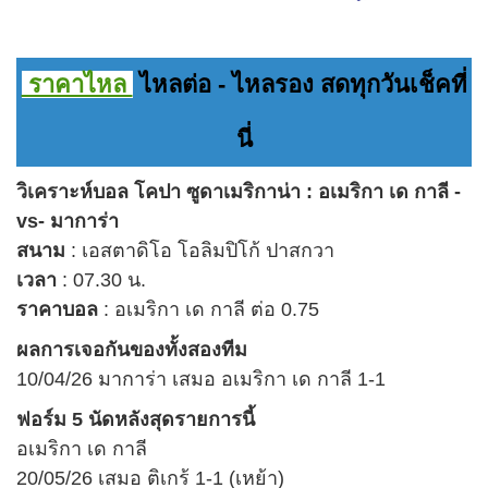
ราคาไหล
ไหลต่อ - ไหลรอง สดทุกวันเช็คที่
นี่
วิเคราะห์บอล โคปา ซูดาเมริกาน่า : อเมริกา เด กาลี -
vs- มาการ่า
สนาม
: เอสตาดิโอ โอลิมปิโก้ ปาสกวา
เวลา
: 07.30 น.
ราคาบอล
: อเมริกา เด กาลี ต่อ 0.75
ผลการเจอกันของ
ทั้งสองทีม
10/04/26 มาการ่า เสมอ อเมริกา เด กาลี 1-1
ฟอร์ม 5 นัดหลังสุดรายการนี้
อเมริกา เด กาลี
20/05/26 เสมอ ติเกร้ 1-1 (เหย้า)