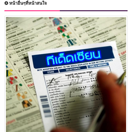
หน้าอื่นๆที่หน้าสนใจ