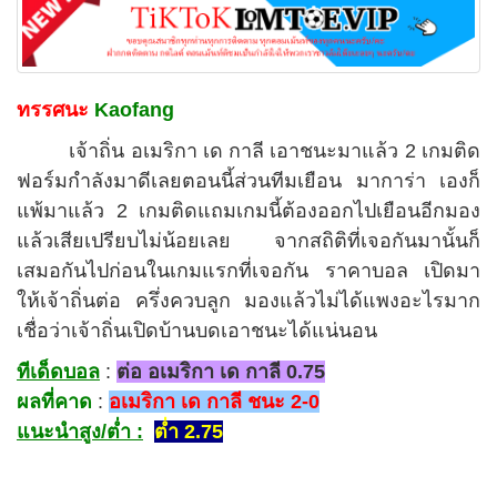
ทรรศนะ
Kaofang
เจ้าถิ่น อเมริกา เด กาลี เอาชนะมาแล้ว 2 เกมติด
ฟอร์มกำลังมาดีเลยตอนนี้ส่วนทีมเยือน มาการ่า เองก็
แพ้มาแล้ว 2 เกมติดแถมเกมนี้ต้องออกไปเยือนอีกมอง
แล้วเสียเปรียบไม่น้อยเลย จากสถิติที่เจอกันมานั้นก็
เสมอกันไปก่อนในเกมแรกที่เจอกัน ราคาบอล เปิดมา
ให้เจ้าถิ่นต่อ ครึ่งควบลูก มองแล้วไม่ได้แพงอะไรมาก
เชื่อว่าเจ้าถิ่นเปิดบ้านบดเอาชนะได้แน่นอน
ทีเด็ดบอล
:
ต่อ อเมริกา เด กาลี 0.75
ผลที่คาด
:
อเมริกา เด กาลี ชนะ 2-0
แนะนำสูง/ต่ำ :
ต่ำ 2.75