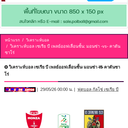
หน้าแรก
วิเคราะห์บอล
วิเคราะห์บอล เซเรีย บี เพลย์ออฟเลื่อนชั้น: มอนซ่า -vs- คาตัน
ซาโร่
วิเคราะห์บอล เซเรีย บี เพลย์ออฟเลื่อนชั้น: มอนซ่า -vs- คาตันซา
โร่
| 29/05/26 00:00 น. |
ฟุตบอล กัลโช่ เซเรีย บี