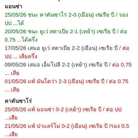
มอนซ่า
25/05/26 ชนะ คาตันซาโร่ 2-0 (เยือน) เซเรีย บี / รอง
ปป ...ได้
20/05/26 ชนะ ยูเว่ สตาเบีย 2-1 (เหย้า) เซเรีย บี / ต่อ
0.75 ...ได้ครึ่ง
17/05/26 เสมอ ยูเว่ สตาเบีย 2-2 (เยือน) เซเรีย บี /
ต่อ
ปป ... เสียครึ่ง
09/05/26 เสมอ เอ็มโปลี 2-2 (เหย้า) เซเรีย บี /
ต่อ 0.75
... เสีย
01/05/26 แพ้ มันโตว่า 2-3 (เยือน) เซเรีย บี / ต่อ 0.75
... เสีย
คาตันซาโร่
25/05/26 แพ้ มอนซ่า 0-2 (เหย้า) เซเรีย บี / ต่อ ปป
...เสีย
21/05/26 แพ้ ปาแลร์โม่ 0-2 (เยือน) เซเรีย บี /รอง 0.5
...เสีย