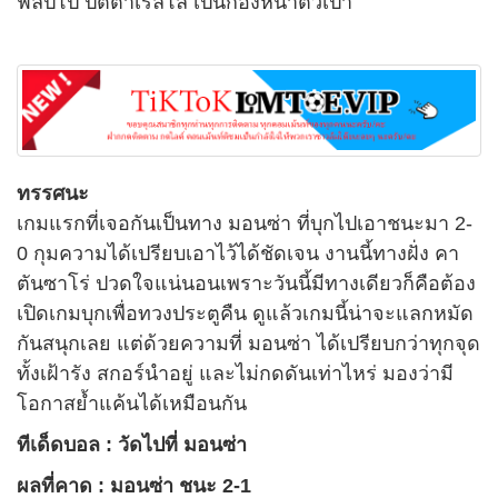
ฟิลิปโป้ ปิตตาเรลโล่ เป็นกองหน้าตัวเป้า
ทรรศนะ
เกมแรกที่เจอกันเป็นทาง มอนซ่า ที่บุกไปเอาชนะมา 2-
0 กุมความได้เปรียบเอาไว้ได้ชัดเจน งานนี้ทางฝั่ง คา
ตันซาโร่ ปวดใจแน่นอนเพราะวันนี้มีทางเดียวก็คือต้อง
เปิดเกมบุกเพื่อทวงประตูคืน ดูแล้วเกมนี้น่าจะแลกหมัด
กันสนุกเลย แต่ด้วยความที่ มอนซ่า ได้เปรียบกว่าทุกจุด
ทั้งเฝ้ารัง สกอร์นำอยู่ และไม่กดดันเท่าไหร่ มองว่ามี
โอกาสย้ำแค้นได้เหมือนกัน
ทีเด็ดบอล : วัดไปที่ มอนซ่า
ผลที่คาด : มอนซ่า ชนะ 2-1