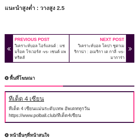
แนะนำสูงต่ำ : วางสูง 2.5
PREVIOUS POST
NEXT POST
วิเคราะห์บอล ไอร์แลนด์ : แช
วิเคราะห์บอล โคปา ซูดาเม
มร็อค โรเวอร์ส -vs- เซนต์ แพ
ริกาน่า : อเมริกา เด กาลี -vs-
ทริคส์
มาการ่า
พื้นที่โฆษณา
ทีเด็ด 4 เซียน
ทีเด็ด 4 เซียนแม่นระดับเทพ อัพเดททุกวัน
https://www.polball.club/ทีเด็ด4เซียน
หน้าอื่นๆที่หน้าสนใจ