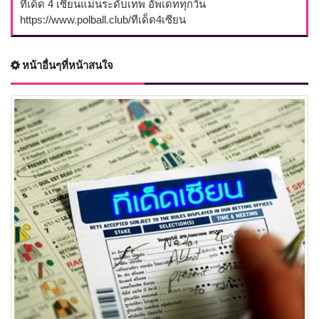
ทีเด็ด 4 เซียนแม่นระดับเทพ อัพเดททุกวัน
https://www.polball.club/ทีเด็ด4เซียน
หน้าอื่นๆที่หน้าสนใจ