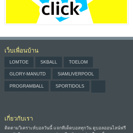
เว็บเพื่อนบ้าน
LOMTOE
SKBALL
TOELOM
GLORY-MANUTD
SIAMLIVERPOOL
PROGRAMBALL
SPORTIDOLS
เกี่ยวกับเรา
ติดตามวิเคราะห์บอลวันนี้ แจกทีเด็ดบอลทุกวัน ดูบอลออนไลน์ฟรี