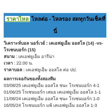
ราคาไหล
ไหลต่อ - ไหลรอง สดทุกวันเช็คที่
นี่
วิเคราะห์บอล นอร์เวย์ : เคเอฟยูเอ็ม ออสโล (14) -vs-
โรเซนบอร์ก (15)
สนาม
: เคเอฟยูเอ็ม อารีน่า
เวลา
: 22.00 น.
ราคาบอล
: เคเอฟยูเอ็ม ออสโล ต่อ ปป.
ผลการเจอกันของ
ทั้งสองทีม
03/08/25 เคเอฟยูเอ็ม ออสโล ชนะ โรเซนบอร์ก 4-1
01/06/25 โรเซนบอร์ก เสมอ เคเอฟยูเอ็ม ออสโล 1-1
11/08/24 เคเอฟยูเอ็ม ออสโล ชนะ โรเซนบอร์ก 1-0
16/05/24 โรเซนบอร์ก แพ้ เคเอฟยูเอ็ม ออสโล 1-3