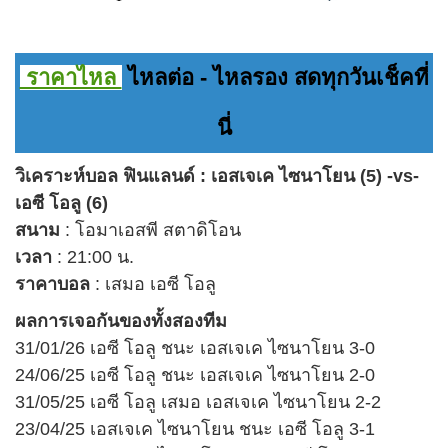
ราคาไหล
ไหลต่อ - ไหลรอง สดทุกวันเช็คที่
นี่
วิเคราะห์บอล ฟินแลนด์ : เอสเจเค ไซนาโยน (5) -vs-
เอซี โอลู (6)
สนาม
: โอมาเอสพี สตาดิโอน
เวลา
: 21:00 น.
ราคาบอล
: เสมอ เอซี โอลู
ผลการเจอกันของ
ทั้งสองทีม
31/01/26 เอซี โอลู ชนะ เอสเจเค ไซนาโยน 3-0
24/06/25 เอซี โอลู ชนะ เอสเจเค ไซนาโยน 2-0
31/05/25 เอซี โอลู เสมอ เอสเจเค ไซนาโยน 2-2
23/04/25 เอสเจเค ไซนาโยน ชนะ เอซี โอลู 3-1