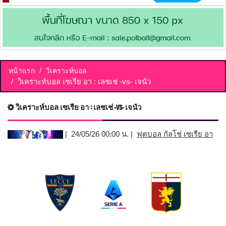
หน้าแรก
วิเคราะห์บอล
วิเคราะห์บอล เซเรีย อา : เลชเช่ -vs- เจนัว
วิเคราะห์บอล เซเรีย อา : เลชเช่ -vs- เจนัว
| 24/05/26 00:00 น. |
ฟุตบอล กัลโช่ เซเรีย อา