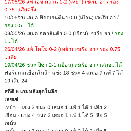
17/05/26 แพ้ เอซี มิลาน 1-2 (เหย้า) เซเรีย อา / รอง
0.75...เสียครึ่ง
10/05/26 เสมอ ฟิออเรนติน่า 0-0 (เยือน) เซเรีย อา /
รอง 0.5 ...ได้
03/05/26 เสมอ อตาลันต้า 0-0 (เยือน) เซเรีย อา /
รอง
1...ได้
26/04/26 แพ้ โคโม่ 0-2 (เหย้า) เซเรีย อา / รอง 0.75
...เสีย
19/04/26 ชนะ ปิซ่า 2-1 (เยือน) เซเรีย อา / เสมอ...ได้
ฟอร์มเกมเยือนในลีก แข่ง 18 ชนะ 4 เสมอ 7 แพ้ 7 ได้
19 เสีย 24
สถิติ 6 เกมหลังสุดในลีก
เลชเช่
เหย้า - แข่ง 2 ชนะ 0 เสมอ 1 แพ้ 1 ได้ 1 เสีย 2
เยือน - แข่ง 4 ชนะ 2 เสมอ 1 แพ้ 1 ได้ 5 เสีย 5
เจนัว
เหย้า - แข่ง 3 ชนะ 1 เสมอ 0 แพ้ 2 ได้ 3 เสีย 5