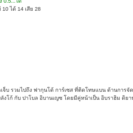
 0.5...ได้
10 ได้ 14 เสีย 28
เจ็บ รวมไปถึง ฟากุนโด้ การ์เซส ที่ติดโทษแบน ด้านการจั
งโก้ กับ ปาโบล อิบานเญซ โดยมีคู่หน้าเป็น อิบราฮิม ดิยาบ