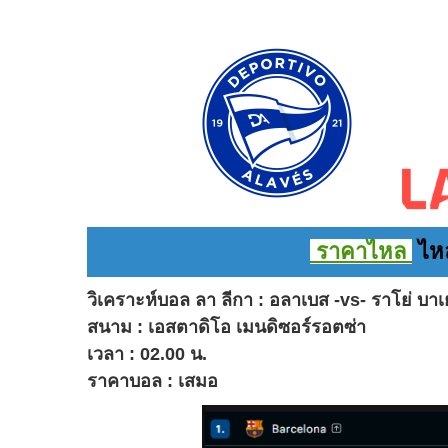
ราคาไหล
ไหล
วิเคราะห์บอล ลา ลีกา : อลาเบส -vs- ราโย่ บา
สนาม : เอสตาดิโอ เมนดิซอร์รอตซ่า
เวลา : 02.00 น.
ราคาบอล : เสมอ