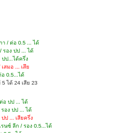
 / ต่อ 0.5 ... ได้
 รอง ปป ... ได้
 ปป...ได้ครึ่ง
เสมอ ... เสึย
อ 0.5...ได้
5 ได้ 24 เสีย 23
่อ ปป ... ได้
รอง ปป ... ได้
 ปป ... เสียครึ่ง
นซ์ ลีก / รอง 0.5...ได้