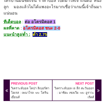
ใครบ้านมันชัดเจน ราคาบอล เปิดมาให้เจ้าถิ่นต่อ หนึ่ง
ลูก มองแล้วไม่ได้แพงอะไรมากเชื่อว่าเกมนี้เจ้าถิ่นมา
แน่นอน
ทีเด็ดบอล
:
ต่อ อโตรมิตอส 1
ผลที่คาด
:
อโตรมิตอส ชนะ 2-0
แนะนำสูง/ต่ำ :
ต่ำ 2.75
PREVIOUS POST
NEXT POST
วิเคราะห์บอล โคปา ลิเบอร์ตา
วิเคราะห์บอล เจ ลีก ตะวันออก
โดเรส : เพนาโรล -vs- โคริน
: มาชิดะ เซลเวีย -vs- อูราวะ
เธี่ยนส์
เร้ดส์