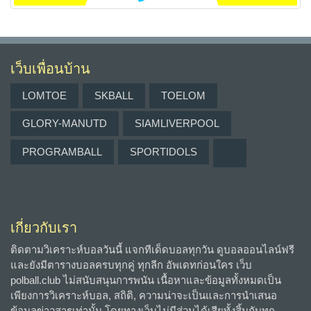
เว็บเพื่อนบ้าน
LOMTOE
SKBALL
TOELOM
GLORY-MANUTD
SIAMLIVERPOOL
PROGRAMBALL
SPORTIDOLS
เกี่ยวกับเรา
ติดตามวิเคราะห์บอลวันนี้ แจกทีเด็ดบอลทุกวัน ดูบอลออนไลน์ฟรี
และยังมีตารางบอลครบทุกคู่ ทุกลีก อัพเดทก่อนใคร เว็บ
polball.club ไม่สนับสนุนการพนัน เนื้อหาและข้อมูลทั้งหมดเป็น
เพียงการวิเคราะห์บอล, สถิติ, ความน่าจะเป็นและการนำเสนอ
ข้อมูลข่าวสารเท่านั้น โดยทางเว็บไม่มีส่วนได้เสียทั้งสิ้นกับทุก