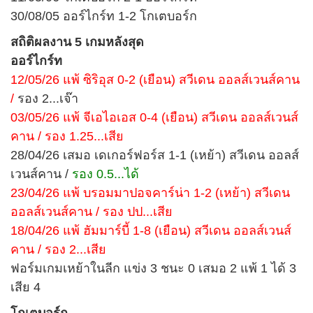
30/08/05 ออร์ไกร์ท 1-2 โกเตบอร์ก
สถิติผลงาน 5 เกมหลังสุด
ออร์ไกร์ท
12/05/26 แพ้ ซิริอุส 0-2 (เยือน) สวีเดน ออลส์เวนส์คาน
/
รอง 2...เจ๊า
03/05/26 แพ้ จีเอไอเอส 0-4 (เยือน) สวีเดน ออลส์เวนส์
คาน / รอง 1.25...เสีย
28/04/26 เสมอ เดเกอร์ฟอร์ส 1-1 (เหย้า) สวีเดน ออลส์
เวนส์คาน /
รอง 0.5...ได้
23/04/26 แพ้ บรอมมาปอจคาร์น่า 1-2 (เหย้า) สวีเดน
ออลส์เวนส์คาน / รอง ปป...เสีย
18/04/26 แพ้ ฮัมมาร์บี้ 1-8 (เยือน) สวีเดน ออลส์เวนส์
คาน / รอง 2...เสีย
ฟอร์มเกมเหย้าในลีก แข่ง 3 ชนะ 0 เสมอ 2 แพ้ 1 ได้ 3
เสีย 4
โกเตบอร์ก