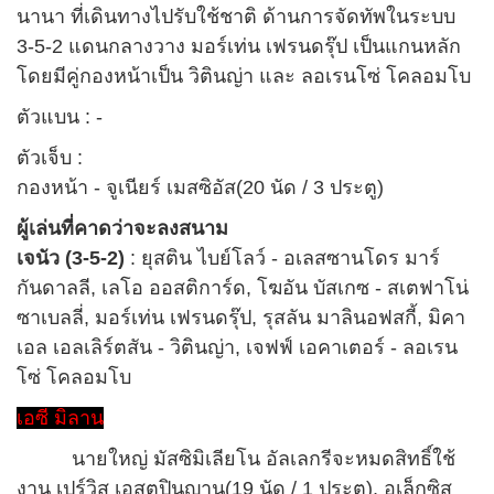
นานา ที่เดินทางไปรับใช้ชาติ ด้านการจัดทัพในระบบ
3-5-2 แดนกลางวาง มอร์เท่น เฟรนดรุ๊ป เป็นแกนหลัก
โดยมีคู่กองหน้าเป็น วิตินญ่า และ ลอเรนโซ่ โคลอมโบ
ตัวแบน : -
ตัวเจ็บ :
กองหน้า - จูเนียร์ เมสซิอัส(20 นัด / 3 ประตู)
ผู้เล่นที่คาดว่าจะลงสนาม
เจนัว (3-5-2)
: ยุสติน ไบย์โลว์ - อเลสซานโดร มาร์
กันดาลลี, เลโอ ออสติการ์ด, โฆอัน บัสเกซ - สเตฟาโน่
ซาเบลลี่, มอร์เท่น เฟรนดรุ๊ป, รุสลัน มาลินอฟสกี้, มิคา
เอล เอลเลิร์ตสัน - วิตินญ่า, เจฟฟ์ เอคาเตอร์ - ลอเรน
โซ่ โคลอมโบ
เอซี มิลาน
นายใหญ่ มัสซิมิเลียโน อัลเลกรีจะหมดสิทธิ์ใช้
งาน เปร์วิส เอสตูปินญาน(19 นัด / 1 ประตู), อเล็กซิส