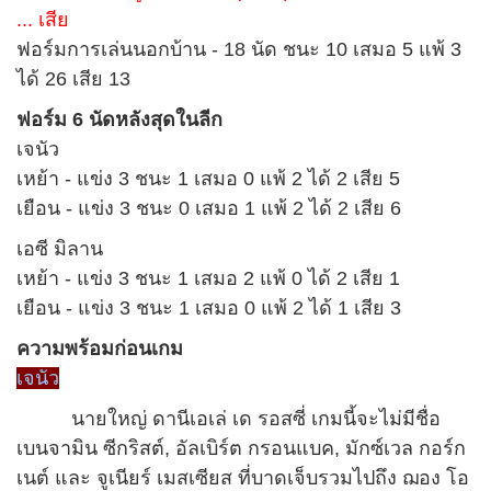
... เสีย
ฟอร์มการเล่นนอกบ้าน - 18 นัด ชนะ 10 เสมอ 5 แพ้ 3
ได้ 26 เสีย 13
ฟอร์ม 6 นัดหลังสุดในลีก
เจนัว
เหย้า - แข่ง 3 ชนะ 1 เสมอ 0 แพ้ 2 ได้ 2 เสีย 5
เยือน - แข่ง 3 ชนะ 0 เสมอ 1 แพ้ 2 ได้ 2 เสีย 6
เอซี มิลาน
เหย้า - แข่ง 3 ชนะ 1 เสมอ 2 แพ้ 0 ได้ 2 เสีย 1
เยือน - แข่ง 3 ชนะ 1 เสมอ 0 แพ้ 2 ได้ 1 เสีย 3
ความพร้อมก่อนเกม
เจนัว
นายใหญ่ ดานีเอเล่ เด รอสซี่ เกมนี้จะไม่มีชื่อ
เบนจามิน ซีกริสต์, อัลเบิร์ต กรอนแบค, มักซ์เวล กอร์ก
เนต์ และ จูเนียร์ เมสเซียส ที่บาดเจ็บรวมไปถึง ฌอง โอ