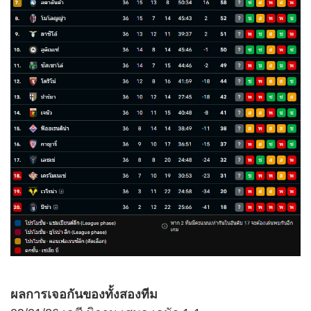
ผลการเจอกันของ
ทั้งสองทีม