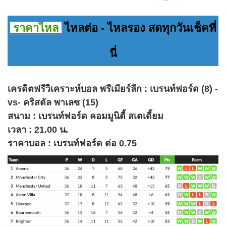
ราคาไหล
ไหลต่อ - ไหลรอง สดทุกวันเช็คที่
นี่
เครดิตฟรี
วิเคราะห์บอล พรีเมียร์ลีก : เบรนท์ฟอร์ด (8) -
vs- คริสตัล พาเลซ (15)
สนาม : เบรนท์ฟอร์ด คอมมูนิตี้ สเตเดี้ยม
เวลา : 21.00 น.
ราคาบอล : เบรนท์ฟอร์ด ต่อ 0.75