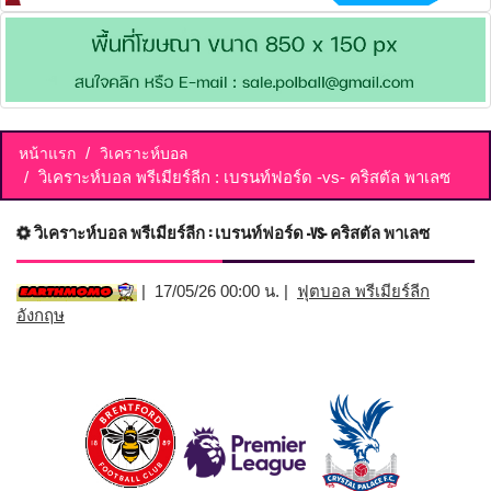
หน้าแรก
วิเคราะห์บอล
วิเคราะห์บอล พรีเมียร์ลีก : เบรนท์ฟอร์ด -vs- คริสตัล พาเลซ
วิเคราะห์บอล พรีเมียร์ลีก : เบรนท์ฟอร์ด -vs- คริสตัล พาเลซ
| 17/05/26 00:00 น. |
ฟุตบอล พรีเมียร์ลีก
อังกฤษ