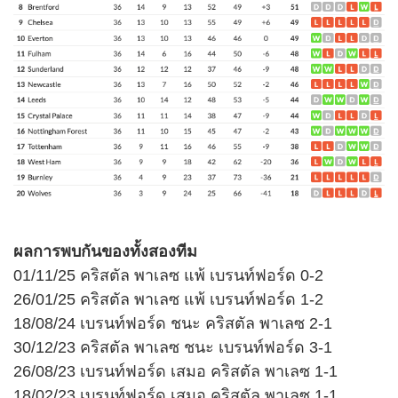
ผลการพบกันของทั้งสองทีม
01/11/25 คริสตัล พาเลซ แพ้ เบรนท์ฟอร์ด 0-2
26/01/25 คริสตัล พาเลซ แพ้ เบรนท์ฟอร์ด 1-2
18/08/24 เบรนท์ฟอร์ด ชนะ คริสตัล พาเลซ 2-1
30/12/23 คริสตัล พาเลซ ชนะ เบรนท์ฟอร์ด 3-1
26/08/23 เบรนท์ฟอร์ด เสมอ คริสตัล พาเลซ 1-1
18/02/23 เบรนท์ฟอร์ด เสมอ คริสตัล พาเลซ 1-1