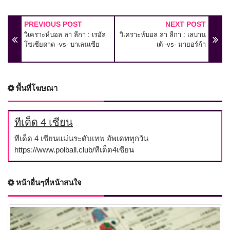
PREVIOUS POST
NEXT POST
วิเคราะห์บอล ลา ลีกา : เรอัล
วิเคราะห์บอล ลา ลีกา : เลบาน
โซเซียดาด -vs- บาเลนเซีย
เต้ -vs- มายอร์ก้า
พื้นที่โฆษณา
ทีเด็ด 4 เซียน
ทีเด็ด 4 เซียนแม่นระดับเทพ อัพเดททุกวัน
https://www.polball.club/ทีเด็ด4เซียน
หน้าอื่นๆที่หน้าสนใจ