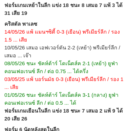
ฟอร์มเกมเหย้าในลีก แข่ง 18 ชนะ 8 เสมอ 7 แพ้ 3 ได้
31 เสีย 19
คริสตัล พาเลซ
14/05/26 แพ้ แมนฯซิตี้ 0-3 (เยือน) พรีเมียร์ลีก / รอง
1.5 ... เสีย
10/05/26 เสมอ เอฟเวอร์ตัน 2-2 (เหย้า) พรีเมียร์ลีก /
เสมอ ... เจ๊า
08/05/26 ชนะ ชัคห์ต้าร์ โดเน็ตส์ค 2-1 (เหย้า) ยูฟ่า
คอนเฟอเรนซ์ ลีก / ต่อ 0.75 ... ได้ครึ่ง
03/05/25 แพ้ บอร์นมัธ 0-3 (เยือน) พรีเมียร์ลีก / รอง 1
... เสีย
01/05/26 ชนะ ชัคห์ต้าร์ โดเน็ตส์ค 3-1 (กลาง) ยูฟ่า
คอนเฟอเรนซ์ ลีก / ต่อ 0.5 ... ได้
ฟอร์มเกมเยือนในลีก แข่ง 18 ชนะ 7 เสมอ 2 แพ้ 9 ได้
20 เสีย 26
ฟอร์ม 6 นัดหลังสุดในลีก