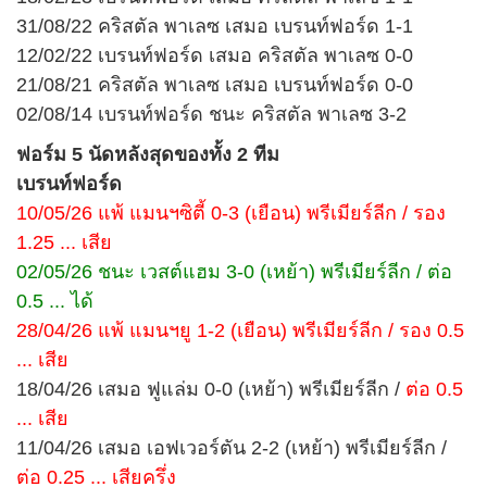
31/08/22 คริสตัล พาเลซ เสมอ เบรนท์ฟอร์ด 1-1
12/02/22 เบรนท์ฟอร์ด เสมอ คริสตัล พาเลซ 0-0
21/08/21 คริสตัล พาเลซ เสมอ เบรนท์ฟอร์ด 0-0
02/08/14 เบรนท์ฟอร์ด ชนะ คริสตัล พาเลซ 3-2
ฟอร์ม 5 นัดหลังสุดของทั้ง 2 ทีม
เบรนท์ฟอร์ด
10/05/26 แพ้ แมนฯซิตี้ 0-3 (เยือน) พรีเมียร์ลีก / รอง
1.25 ... เสีย
02/05/26 ชนะ เวสต์แฮม 3-0 (เหย้า) พรีเมียร์ลีก / ต่อ
0.5 ... ได้
28/04/26 แพ้ แมนฯยู 1-2 (เยือน) พรีเมียร์ลีก / รอง 0.5
... เสีย
18/04/26 เสมอ ฟูแล่ม 0-0 (เหย้า) พรีเมียร์ลีก /
ต่อ 0.5
... เสีย
11/04/26 เสมอ เอฟเวอร์ตัน 2-2 (เหย้า) พรีเมียร์ลีก /
ต่อ 0.25 ... เสียครึ่ง