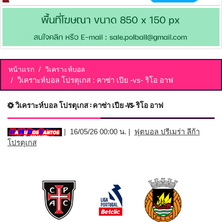
หน้าแรก
วิเคราะห์บอล
วิเคราะห์บอล โปรตุเกส : คาซ่า เปีย -vs- ริโอ อาฟ
วิเคราะห์บอล โปรตุเกส : คาซ่า เปีย -vs- ริโอ อาฟ
| 16/05/26 00:00 น. |
ฟุตบอล ปรีเมร่า ลีก้า
โปรตุเกส