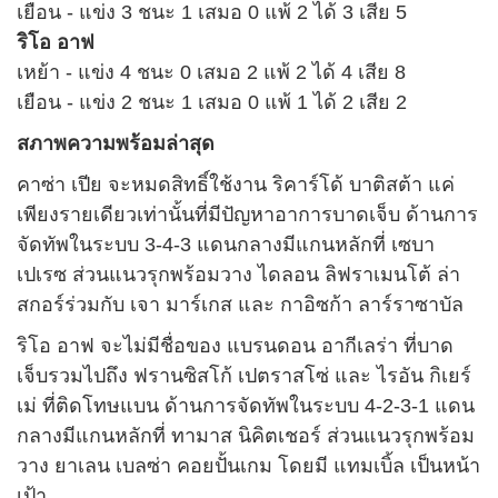
เยือน - แข่ง 3 ชนะ 1 เสมอ 0 แพ้ 2 ได้ 3 เสีย 5
ริโอ อาฟ
เหย้า - แข่ง 4 ชนะ 0 เสมอ 2 แพ้ 2 ได้ 4 เสีย 8
เยือน - แข่ง 2 ชนะ 1 เสมอ 0 แพ้ 1 ได้ 2 เสีย 2
สภาพความพร้อมล่าสุด
คาซ่า เปีย จะหมดสิทธิ์ใช้งาน ริคาร์โด้ บาติสต้า แค่
เพียงรายเดียวเท่านั้นที่มีปัญหาอาการบาดเจ็บ ด้านการ
จัดทัพในระบบ 3-4-3 แดนกลางมีแกนหลักที่ เซบา
เปเรซ ส่วนแนวรุกพร้อมวาง ไดลอน ลิฟราเมนโต้ ล่า
สกอร์ร่วมกับ เจา มาร์เกส และ กาอิซก้า ลาร์ราซาบัล
ริโอ อาฟ จะไม่มีชื่อของ แบรนดอน อากีเลร่า ที่บาด
เจ็บรวมไปถึง ฟรานซิสโก้ เปตราสโซ่ และ ไรอัน กิเยร์
เม่ ที่ติดโทษแบน ด้านการจัดทัพในระบบ 4-2-3-1 แดน
กลางมีแกนหลักที่ ทามาส นิคิตเชอร์ ส่วนแนวรุกพร้อม
วาง ยาเลน เบลซ่า คอยปั้นเกม โดยมี แทมเบิ้ล เป็นหน้า
เป้า