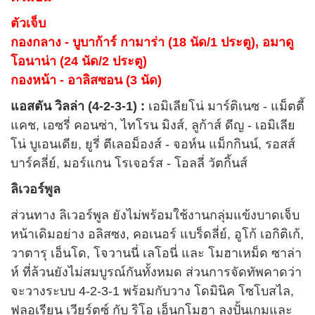
ตัวเจ็บ
กองกลาง - บูบาก้าร์ กามาร่า (18 นัด/1 ประตู), อมาดู
โอนาน่า (24 นัด/2 ประตู)
กองหน้า - อาลิสซอน (3 นัด)
แอสตัน วิลล่า (4-2-3-1) :
เอมิเลียโน่ มาร์ติเนซ - แม็ตตี้
แคช, เอซรี่ คอนซ่า, ไทโรน มิงส์, ลูก้าส์ ดีญ - เอมิเลีย
โน่ บูเอนเดีย, ยูรี่ ตีเลอม็องส์ - จอห์น แม็กกินน์, รอสส์
บาร์คลี่ย์, มอร์แกน โรเจอร์ส - โอลลี่ วัตกิ้นส์
ลิเวอร์พูล
ส่วนทาง ลิเวอร์พูล ยังไม่พร้อมใช้งานกลุ่มแข้งบาดเจ็บ
หน้าเดิมอย่าง อลิสซง, คอเนอร์ แบร็ดลี่ย์, อูโก้ เอกิติเก้,
วาตารุ เอ็นโด, โจวานนี่ เลโอนี่ และ โมฮาเหม็ด ซาล่า
ห์ ที่ล้วนยังไม่สมบูรณ์กันทั้งหมด ส่วนการจัดทัพคาดว่า
จะวางระบบ 4-2-3-1 พร้อมกับวาง โดมินิค โซโบสไล,
ฟลอเรียน เวียร์ตซ์ กับ ริโอ เอ็นกูโมฮา ลงปั้นเกมและ