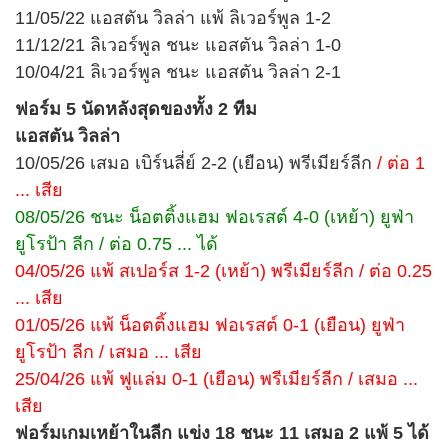
11/05/22 แอสตัน วิลล่า แพ้ ลิเวอร์พูล 1-2
11/12/21 ลิเวอร์พูล ชนะ แอสตัน วิลล่า 1-0
10/04/21 ลิเวอร์พูล ชนะ แอสตัน วิลล่า 2-1
ฟอร์ม 5 นัดหลังสุดของทั้ง 2 ทีม
แอสตัน วิลล่า
10/05/26 เสมอ เบิร์นลี่ย์ 2-2 (เยือน) พรีเมียร์ลีก
/ ต่อ 1
... เสีย
08/05/26 ชนะ น็อตติ้งแฮม ฟอเรสต์ 4-0 (เหย้า) ยูฟ่า
ยูโรป้า ลีก / ต่อ 0.75 ... ได้
04/05/26 แพ้ สเปอร์ส 1-2 (เหย้า) พรีเมียร์ลีก / ต่อ 0.25
... เสีย
01/05/26 แพ้ น็อตติ้งแฮม ฟอเรสต์ 0-1 (เยือน) ยูฟ่า
ยูโรป้า ลีก / เสมอ ... เสีย
25/04/26 แพ้ ฟูแล่ม 0-1 (เยือน) พรีเมียร์ลีก / เสมอ ...
เสีย
ฟอร์มเกมเหย้าในลีก แข่ง 18 ชนะ 11 เสมอ 2 แพ้ 5 ได้