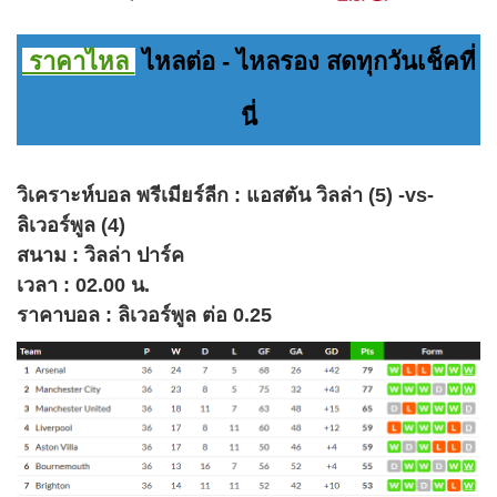
ราคาไหล
ไหลต่อ - ไหลรอง สดทุกวันเช็คที่
นี่
วิเคราะห์บอล พรีเมียร์ลีก : แอสตัน วิลล่า (5) -vs-
ลิเวอร์พูล (4)
สนาม : วิลล่า ปาร์ค
เวลา : 02.00 น.
ราคาบอล : ลิเวอร์พูล ต่อ 0.25