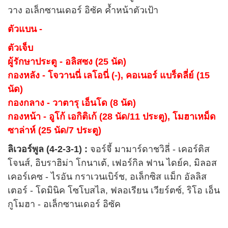
วาง อเล็กซานเดอร์ อิซัค ค้ำหน้าตัวเป้า
ตัวแบน -
ตัวเจ็บ
ผู้รักษาประตู - อลิสซง (25 นัด)
กองหลัง - โจวานนี่ เลโอนี่ (-), คอเนอร์ แบร็ดลี่ย์ (15
นัด)
กองกลาง - วาตารุ เอ็นโด (8 นัด)
กองหน้า - อูโก้ เอกิติเก้ (28 นัด/11 ประตู), โมฮาเหม็ด
ซาล่าห์ (25 นัด/7 ประตู)
ลิเวอร์พูล (4-2-3-1) :
จอร์จี้ มามาร์ดาชวิลี่ - เคอร์ติส
โจนส์, อิบราฮิม่า โกนาเต้, เฟอร์กิล ฟาน ไดย์ค, มิลอส
เคอร์เคซ - ไรอัน กราเวนเบิร์ช, อเล็กซิส แม็ก อัลลิส
เตอร์ - โดมินิค โซโบสไล, ฟลอเรียน เวียร์ตซ์, ริโอ เอ็น
กูโมฮา - อเล็กซานเดอร์ อิซัค