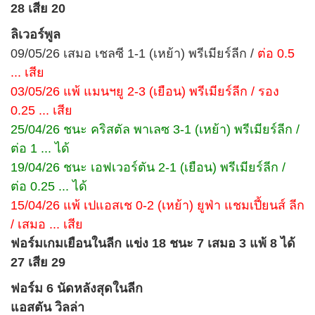
28 เสีย 20
ลิเวอร์พูล
09/05/26 เสมอ เชลซี 1-1 (เหย้า) พรีเมียร์ลีก /
ต่อ 0.5
... เสีย
03/05/26 แพ้ แมนฯยู 2-3 (เยือน) พรีเมียร์ลีก / รอง
0.25 ... เสีย
25/04/26 ชนะ คริสตัล พาเลซ 3-1 (เหย้า) พรีเมียร์ลีก /
ต่อ 1 ... ได้
19/04/26 ชนะ เอฟเวอร์ตัน 2-1 (เยือน) พรีเมียร์ลีก /
ต่อ 0.25 ... ได้
15/04/26 แพ้ เปแอสเช 0-2 (เหย้า) ยูฟ่า แชมเปี้ยนส์ ลีก
/ เสมอ ... เสีย
ฟอร์มเกมเยือนในลีก แข่ง 18 ชนะ 7 เสมอ 3 แพ้ 8 ได้
27 เสีย 29
ฟอร์ม 6 นัดหลังสุดในลีก
แอสตัน วิลล่า