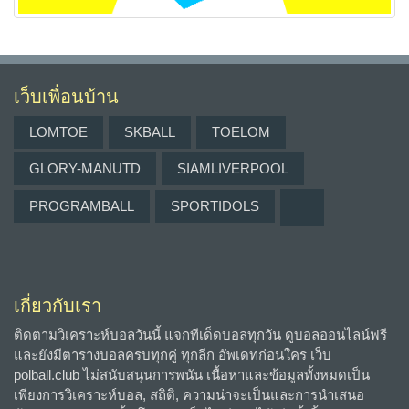
เว็บเพื่อนบ้าน
LOMTOE
SKBALL
TOELOM
GLORY-MANUTD
SIAMLIVERPOOL
PROGRAMBALL
SPORTIDOLS
เกี่ยวกับเรา
ติดตามวิเคราะห์บอลวันนี้ แจกทีเด็ดบอลทุกวัน ดูบอลออนไลน์ฟรี
และยังมีตารางบอลครบทุกคู่ ทุกลีก อัพเดทก่อนใคร เว็บ
polball.club ไม่สนับสนุนการพนัน เนื้อหาและข้อมูลทั้งหมดเป็น
เพียงการวิเคราะห์บอล, สถิติ, ความน่าจะเป็นและการนำเสนอ