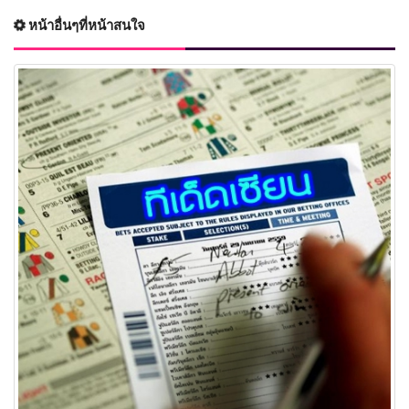
หน้าอื่นๆที่หน้าสนใจ