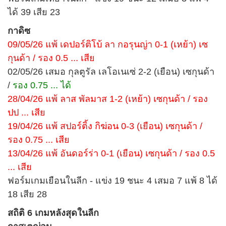
ได้ 39 เสีย 23
กาดิซ
09/05/26 แพ้ เดปอร์ติโบ้ ลา กอรุนญ่า 0-1 (เหย้า) เซ
กุนด้า / รอง 0.5 ... เสีย
02/05/26 เสมอ กุลตูรัล เลโอเนเซ่ 2-2 (เยือน) เซกุนด้า
/
รอง 0.75 ... ได้
28/04/26 แพ้ ลาส พัลมาส 1-2 (เหย้า) เซกุนด้า / รอง
ปป ... เสีย
19/04/26 แพ้ สปอร์ติ้ง กิฆ่อน 0-3 (เยือน) เซกุนด้า /
รอง 0.75 ... เสีย
13/04/26 แพ้ อันดอร์ร่า 0-1 (เยือน) เซกุนด้า / รอง 0.5
... เสีย
ฟอร์มเกมเยือนในลีก - แข่ง 19 ชนะ 4 เสมอ 7 แพ้ 8 ได้
18 เสีย 28
สถิติ 6 เกมหลังสุดในลีก