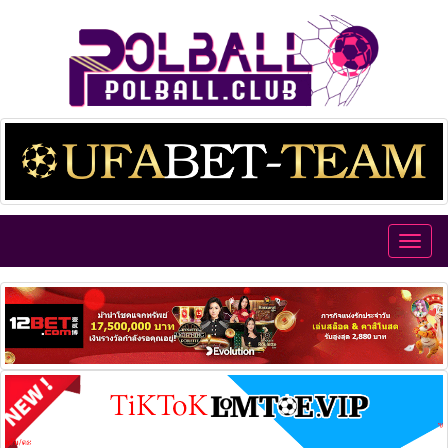
Toggl
navig