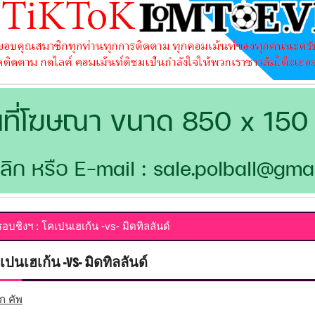
อบชิงฯ : โคเปนเฮเก้น -vs- มิดทิลลันด์
ปนเฮเก้น -vs- มิดทิลลันด์
ก คัพ