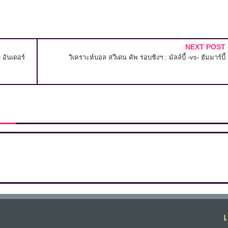
NEXT POST
 อันเดอร์
วิเคราะห์บอล สวีเดน คัพ รอบชิงฯ : มัลล์บี้ -vs- ฮัมมาร์บี้
เ