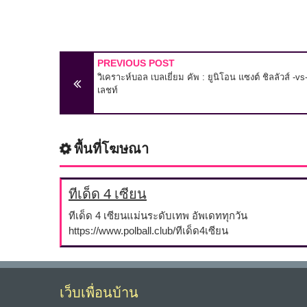
PREVIOUS POST
วิเคราะห์บอล เบลเยี่ยม คัพ : ยูนิโอน แซงต์ ชิลลัวส์ -vs-
เลชท์
พื้นที่โฆษณา
ทีเด็ด 4 เซียน
ทีเด็ด 4 เซียนแม่นระดับเทพ อัพเดททุกวัน
https://www.polball.club/ทีเด็ด4เซียน
เว็บเพื่อนบ้าน