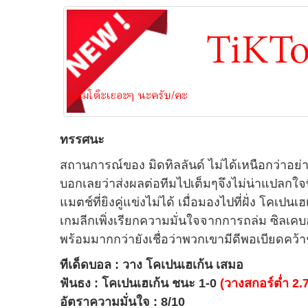
ทรรศนะ
สถานการณ์ของ มิดทิลลันด์ ไม่ได้เหนือกว่าอย
บอกเลยว่าส่งผลต่อทีมไปเต็มๆจึงไม่น่าแปลกใจ
แมตช์ที่ยิงคู่แข่งไม่ได้ เมื่อมองไปที่ฝั่ง โค
เกมลีกเพิ่งเรียกความมั่นใจจากการถล่ม ซิลเคบอร์
พร้อมมากกว่ายังเชื่อว่าพวกเขามีดีพอเบียดคว้า
ทีเด็ดบอล : วาง โคเปนเฮเก้น เสมอ
ฟันธง : โคเปนเฮเก้น ชนะ 1-0
(วางสกอร์ต่ำ 2.
อัตราความมั่นใจ : 8/10