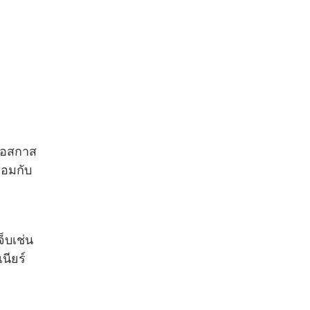
ูเอสกาส
้อมกับ
จ็บเช่น
นียร์