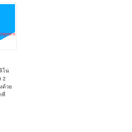
ิโน่
ง 2
วงด้วย
ที่