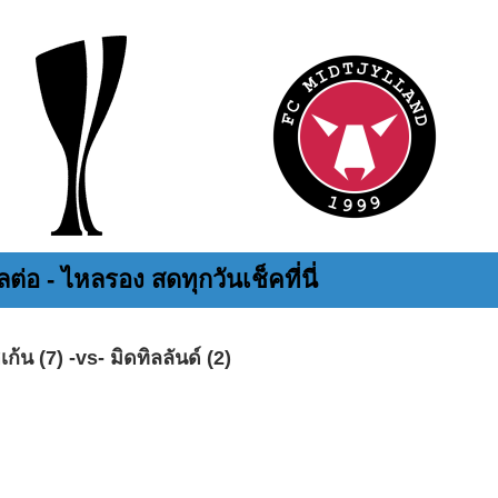
ต่อ - ไหลรอง สดทุกวันเช็คที่นี่
้น (7) -vs- มิดทิลลันด์ (2)