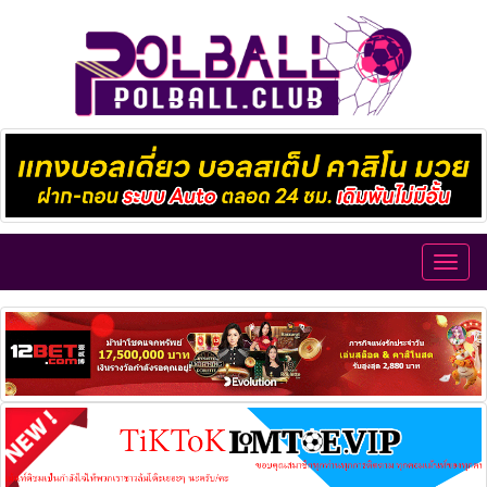
Toggl
navig