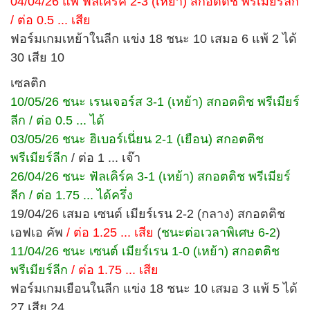
04/04/26 แพ้ ฟัลเคิร์ค 2-3 (เหย้า) สกอตติช พรีเมียร์ลีก
/ ต่อ 0.5 ... เสีย
ฟอร์มเกมเหย้าในลีก แข่ง 18 ชนะ 10 เสมอ 6 แพ้ 2 ได้
30 เสีย 10
เซลติก
10/05/26 ชนะ เรนเจอร์ส 3-1 (เหย้า) สกอตติช พรีเมียร์
ลีก / ต่อ 0.5 ... ได้
03/05/26 ชนะ ฮิเบอร์เนี่ยน 2-1 (เยือน) สกอตติช
พรีเมียร์ลีก
/ ต่อ 1 ... เจ๊า
26/04/26 ชนะ ฟัลเคิร์ค 3-1 (เหย้า) สกอตติช พรีเมียร์
ลีก / ต่อ 1.75 ... ได้ครึ่ง
19/04/26 เสมอ เซนต์ เมียร์เรน 2-2 (กลาง) สกอตติช
เอฟเอ คัพ
/ ต่อ 1.25 ... เสีย
(
ชนะต่อเวลาพิเศษ 6-2
)
11/04/26 ชนะ เซนต์ เมียร์เรน 1-0 (เหย้า) สกอตติช
พรีเมียร์ลีก
/ ต่อ 1.75 ... เสีย
ฟอร์มเกมเยือนในลีก แข่ง 18 ชนะ 10 เสมอ 3 แพ้ 5 ได้
27 เสีย 24