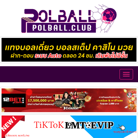
Toggl
navig