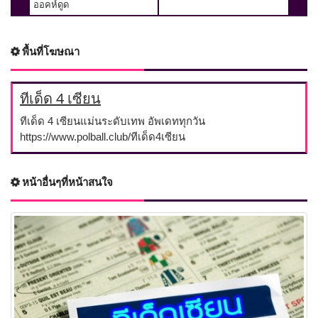
ออคห์ดูด
พื้นที่โฆษณา
ทีเด็ด 4 เซียน
ทีเด็ด 4 เซียนแม่นระดับเทพ อัพเดททุกวัน
https://www.polball.club/ทีเด็ด4เซียน
หน้าอื่นๆที่หน้าสนใจ