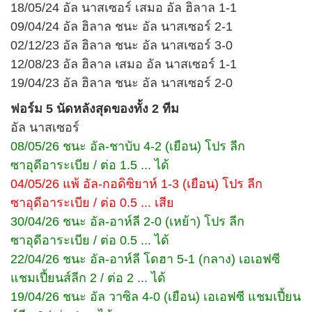
18/05/24 อัล นาสเซอร์ เสมอ อัล ฮิลาล 1-1
09/04/24 อัล ฮิลาล ชนะ อัล นาสเซอร์ 2-1
02/12/23 อัล ฮิลาล ชนะ อัล นาสเซอร์ 3-0
12/08/23 อัล ฮิลาล เสมอ อัล นาสเซอร์ 1-1
19/04/23 อัล ฮิลาล ชนะ อัล นาสเซอร์ 2-0
ฟอร์ม 5 นัดหลังสุดของทั้ง 2 ทีม
อัล นาสเซอร์
08/05/26 ชนะ อัล-ชาบับ 4-2 (เยือน) โปร ลีก
ซาอุดีอาระเบีย / ต่อ 1.5 ... ได้
04/05/26 แพ้ อัล-กอดิซิยาห์ 1-3 (เยือน) โปร ลีก
ซาอุดีอาระเบีย / ต่อ 0.5 ... เสีย
30/04/26 ชนะ อัล-อาห์ลี 2-0 (เหย้า) โปร ลีก
ซาอุดีอาระเบีย / ต่อ 0.5 ... ได้
22/04/26 ชนะ อัล-อาห์ลี โดฮา 5-1 (กลาง) เอเอฟซี
แชมเปี้ยนส์ลีก 2 / ต่อ 2 ... ได้
19/04/26 ชนะ อัล วาซิล 4-0 (เยือน) เอเอฟซี แชมเปี้ยน