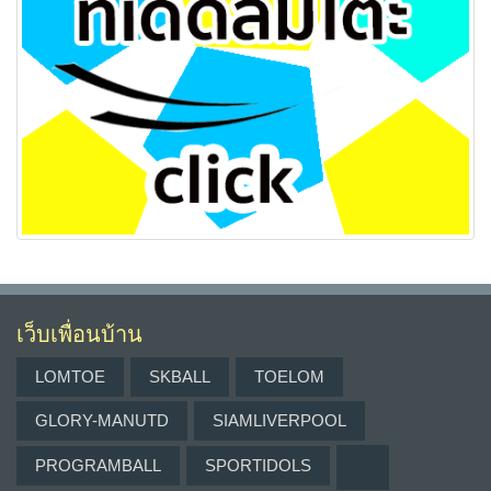
เว็บเพื่อนบ้าน
LOMTOE
SKBALL
TOELOM
GLORY-MANUTD
SIAMLIVERPOOL
PROGRAMBALL
SPORTIDOLS