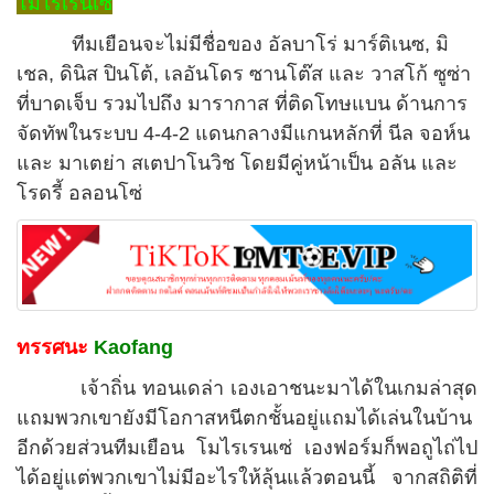
โมไรเรนเซ่
ทีมเยือนจะไม่มีชื่อของ อัลบาโร่ มาร์ติเนซ, มิ
เชล, ดินิส ปินโต้, เลอันโดร ซานโต๊ส และ วาสโก้ ซูซ่า
ที่บาดเจ็บ รวมไปถึง มารากาส ที่ติดโทษแบน ด้านการ
จัดทัพในระบบ 4-4-2 แดนกลางมีแกนหลักที่ นีล จอห์น
และ มาเตย่า สเตปาโนวิช โดยมีคู่หน้าเป็น อลัน และ
โรดรี้ อลอนโซ่
ทรรศนะ
Kaofang
เจ้าถิ่น ทอนเดล่า เองเอาชนะมาได้ในเกมล่าสุด
แถมพวกเขายังมีโอกาสหนีตกชั้นอยู่แถมได้เล่นในบ้าน
อีกด้วยส่วนทีมเยือน โมไรเรนเซ่ เองฟอร์มก็พอถูไถ่ไป
ได้อยู่แต่พวกเขาไม่มีอะไรให้ลุ้นแล้วตอนนี้ จากสถิติที่