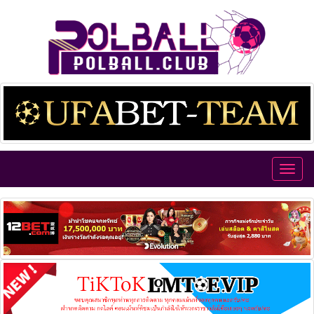
Toggl
navig