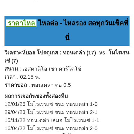
ราคาไหล
ไหลต่อ - ไหลรอง สดทุกวันเช็คที่
นี่
วิเคราะห์บอล โปรตุเกส : ทอนเดล่า (17) -vs- โมไรเรน
เซ่ (7)
สนาม
: เอสตาดิโอ เชา คาร์โดโซ่
เวลา
: 02.15 น.
ราคาบอล
: ทอนเดล่า ต่อ 0.5
ผลการเจอกันของ
ทั้งสองทีม
12/01/26 โมไรเรนเซ่ ชนะ ทอนเดล่า 1-0
29/04/23 โมไรเรนเซ่ ชนะ ทอนเดล่า 2-1
15/11/22 ทอนเดล่า เสมอ โมไรเรนเซ่ 1-1
16/04/22 โมไรเรนเซ่ ชนะ ทอนเดล่า 2-0