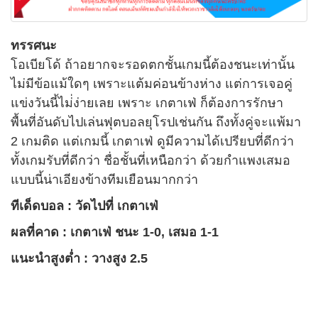
ทรรศนะ
โอเบียโด้ ถ้าอยากจะรอดตกชั้นเกมนี้ต้องชนะเท่านั้น
ไม่มีข้อแม้ใดๆ เพราะแต้มค่อนข้างห่าง แต่การเจอคู่
แข่งวันนี้ไม่่ง่ายเลย เพราะ เกตาเฟ่ ก็ต้องการรักษา
พื้นที่อันดับไปเล่นฟุตบอลยุโรปเช่นกัน ถึงทั้งคู่จะแพ้มา
2 เกมติด แต่เกมนี้ เกตาเฟ่ ดูมีความได้เปรียบที่ดีกว่า
ทั้งเกมรับที่ดีกว่า ชื่อชั้นที่เหนือกว่า ด้วยกำแพงเสมอ
แบบนี้น่าเอียงข้างทีมเยือนมากกว่า
ทีเด็ดบอล : วัดไปที่ เกตาเฟ่
ผลที่คาด : เกตาเฟ่ ชนะ 1-0, เสมอ 1-1
แนะนำสูงต่ำ : วางสูง 2.5