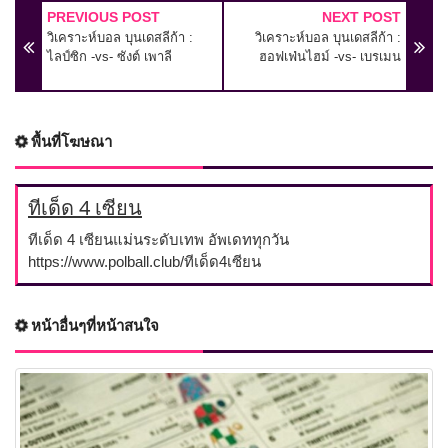
PREVIOUS POST
NEXT POST
วิเคราะห์บอล บุนเดสลีก้า :
วิเคราะห์บอล บุนเดสลีก้า :
ไลป์ซิก -vs- ซังต์ เพาลี
ฮอฟเฟ่นไฮม์ -vs- เบรเมน
พื้นที่โฆษณา
ทีเด็ด 4 เซียน
ทีเด็ด 4 เซียนแม่นระดับเทพ อัพเดททุกวัน
https://www.polball.club/ทีเด็ด4เซียน
หน้าอื่นๆที่หน้าสนใจ