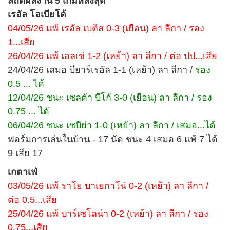
สถิติผลงาน 5 เกมหลังสุด
เรอัล โอเบียโด้
04/05/26 แพ้ เรอัล เบติส 0-3 (เยือน) ลา ลีกา / รอง
1...เสีย
26/04/26 แพ้ เอลเช่ 1-2 (เหย้า) ลา ลีกา / ต่อ ปป...เสีย
24/04/26 เสมอ บียาร์เรอัล 1-1 (เหย้า) ลา ลีกา /
รอง
0.5 ... ได้
12/04/26 ชนะ เซลต้า บีโก้ 3-0 (เยือน) ลา ลีกา / รอง
0.75 ... ได้
06/04/26 ชนะ เซบีย่า 1-0 (เหย้า) ลา ลีกา / เสมอ...ได้
ฟอร์มการเล่นในบ้าน - 17 นัด ชนะ 4 เสมอ 6 แพ้ 7 ได้
9 เสีย 17
เกตาเฟ่
03/05/26 แพ้ ราโย บาเยกาโน่ 0-2 (เหย้า) ลา ลีกา /
ต่อ 0.5...เสีย
25/04/26 แพ้ บาร์เซโลน่า 0-2 (เหย้า) ลา ลีกา / รอง
0.75...เสีย