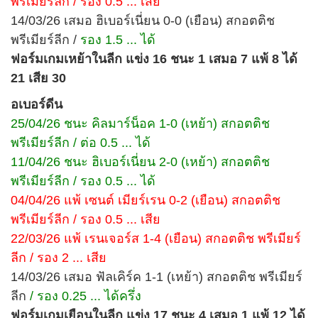
พรีเมียร์ลีก / รอง 0.5 ... เสีย
14/03/26 เสมอ ฮิเบอร์เนี่ยน 0-0 (เยือน) สกอตติช
พรีเมียร์ลีก /
รอง 1.5 ... ได้
ฟอร์มเกมเหย้าในลีก แข่ง 16 ชนะ 1 เสมอ 7 แพ้ 8 ได้
21 เสีย 30
อเบอร์ดีน
25/04/26 ชนะ คิลมาร์น็อค 1-0 (เหย้า) สกอตติช
พรีเมียร์ลีก / ต่อ 0.5 ... ได้
11/04/26 ชนะ ฮิเบอร์เนี่ยน 2-0 (เหย้า) สกอตติช
พรีเมียร์ลีก / รอง 0.5 ... ได้
04/04/26 แพ้ เซนต์ เมียร์เรน 0-2 (เยือน) สกอตติช
พรีเมียร์ลีก / รอง 0.5 ... เสีย
22/03/26 แพ้ เรนเจอร์ส 1-4 (เยือน) สกอตติช พรีเมียร์
ลีก / รอง 2 ... เสีย
14/03/26 เสมอ ฟัลเคิร์ค 1-1 (เหย้า) สกอตติช พรีเมียร์
ลีก
/ รอง 0.25 ... ได้ครึ่ง
ฟอร์มเกมเยือนในลีก แข่ง 17 ชนะ 4 เสมอ 1 แพ้ 12 ได้