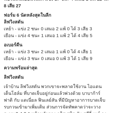
8 เสีย 27
ฟอร์ม 6 นัดหลังสุดในลีก
ลิฟวิงสตัน
เหย้า - แข่ง 2 ชนะ 0 เสมอ 2 แพ้ 0 ได้ 3 เสีย 3
เยือน - แข่ง 4 ชนะ 1 เสมอ 1 แพ้ 2 ได้ 4 เสีย 5
อเบอร์ดีน
เหย้า - แข่ง 3 ชนะ 2 เสมอ 1 แพ้ 0 ได้ 4 เสีย 1
เยือน - แข่ง 3 ชนะ 0 เสมอ 0 แพ้ 3 ได้ 1 เสีย 9
ความพร้อมล่าสุด
ลิฟวิงสตัน
เจ้าบ้าน ลิฟวิงสตัน พวกเขาจะพลาดใช้งาน ไอแดน
เด็นโฮล์ม ที่บาดเจ็บอยู่ก่อนแล้วพ่วงด้วย บาบาก้าร์
ฟาติ กับ แดเนี่ยล ฟินเลย์สัน ที่มีปัญหาอาการบาดเจ็บ
รบกวนเข้ามาเพิ่มเติม ส่วนการจัดทัพคาดว่าจะวาง