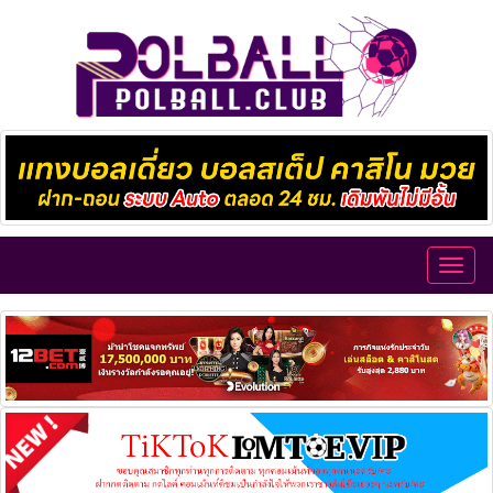
Toggl
navig