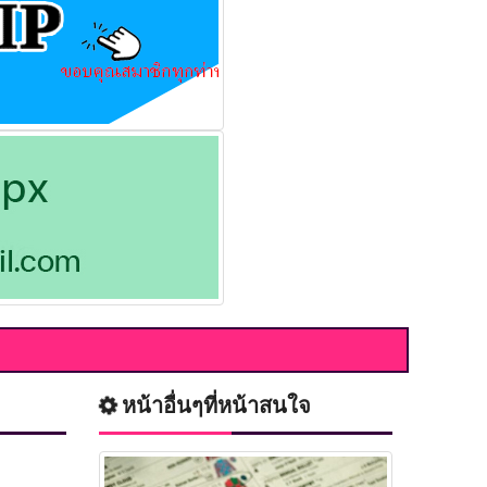
หน้าอื่นๆที่หน้าสนใจ