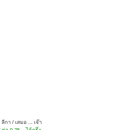
ีกา / เสมอ ... เจ๊า