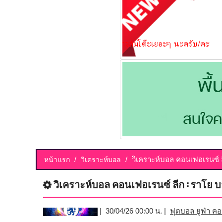
วิเคราะห์บอล คอนเฟอเรนซ์ ล
หน้าแรก
วิเคราะห์บอล
วิเคราะห์บอล คอนเฟอเรนซ์ ลีก : ราโย บา
| 30/04/26 00:00 น. |
ฟุตบอล ยูฟ่า คอ