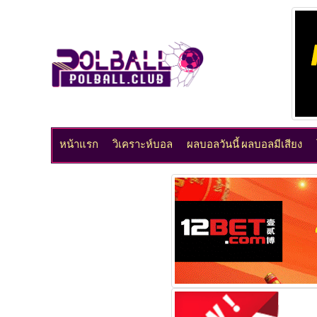
หน้าแรก
วิเคราะห์บอล
ผลบอลวันนี้ ผลบอลมีเสียง