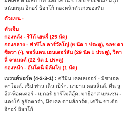
มิคเคล ดามส์การ์ด และ เควิน ชาเด้อ คอยขึ้นเกมรุก
สนับสนุน อิกอร์ ธิอาโก้ กองหน้าตัวเก่งของทีม
ตัวแบน -
ตัวเจ็บ
กองหลัง - ริโก้ เฮนรี่ (25 นัด)
กองกลาง - ฟาบิโอ คาร์วัลโญ่ (6 นัด 1 ประตู), จอช ดา
ซิลวา (-), จอร์แดน เฮนเดอร์สัน (29 นัด 1 ประตู), วิตา
ลี่ จาเนลต์ (22 นัด 1 ประตู)
กองหน้า - อันโตนี่ มิลัมโบ (1 นัด)
เบรนท์ฟอร์ด (4-2-3-1) :
ควีมิน เคลเลเฮอร์ - มิชาเอล
คาโยเด้, เซ็ป ฟาน เด็น เบิร์ก, นาธาน คอลลิ่นส์, คีน ลู
อิส-พ็อตเตอร์ - เยกอร์ ยาร์โมลีอุ๊ค, มาธิอาส เยนเซ่น -
แดงโก้ อูอัตตาร่า, มิคเคล ดามส์การ์ด, เควิน ชาเด้อ -
อิกอร์ ธิอาโก้