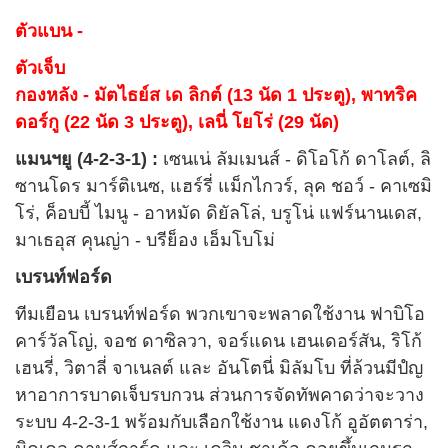
ตัวแบน -
ตัวเจ็บ
กองหลัง - มัตไธย์ส เด ลิกต์ (13 นัด 1 ประตู), พาทริค
ดอร์กู (22 นัด 3 ประตู), เลนี่ โยโร่ (29 นัด)
แมนฯยู (4-2-3-1) :
เซนเน่ ลัมเมนส์ - ดิโอโก้ ดาโลต์, ลิ
ซานโดร มาร์ติเนซ, แฮร์รี่ แม็กไกวร์, ลุค ชอว์ - คาเซมิ
โร่, ค็อบบี้ ไมนู - อาหมัด ดิยัลโล่, บรูโน่ แฟร์นานเดส,
มาเธอุส คุนญ่า - บรีย็อง เอ็มโบโม่
เบรนท์ฟอร์ด
ทีมเยือน เบรนท์ฟอร์ด พวกเขาจะพลาดใช้งาน ฟาบิโอ
คาร์วัลโญ่, จอช ดาซิลวา, จอร์แดน เฮนเดอร์สัน, ริโก้
เฮนรี่, วิตาลี่ จาเนลต์ และ อันโตนี่ มิลัมโบ ที่ล้วนมีปํญ
หาอาการบาดเจ็บรบกวน ส่วนการจัดทัพคาดว่าจะวาง
ระบบ 4-2-3-1 พร้อมกับเลือกใช้งาน แดงโก้ อูอัตตาร่า,