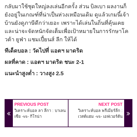
กลับมาใช้ชุดใหญ่ลงเล่นอีกครั้ง ส่วน บิลเบา ผลงานก็
ยังอยู่ในเกณฑ์ที่น่าเป็นห่วงเหมือนเดิม ดูแล้วเกมนี้เจ้า
บ้านยังดูภาษีดีกว่าเยอะ เพราะได้เล่นในถิ่นที่คุ้นเคย
และน่าจะจัดหนักจัดเต็มเพื่อเป้าหมายในการรักษาโค
วต้า ยูฟ่า แชมเปี้ยนส์ ลีก ให้ได้
ทีเด็ดบอล : วัดไปที่ แอตฯ มาดริด
ผลที่คาด : แอตฯ มาดริด ชนะ 2-1
แนะนำสูงต่ำ : วางสูง 2.5
PREVIOUS POST
NEXT POST
วิเคราะห์บอล ลา ลีกา : บาเลน
วิเคราะห์บอล พรีเมียร์ลีก :
เซีย -vs- กิโรน่า
เวสต์แฮม -vs- เอฟเวอร์ตัน