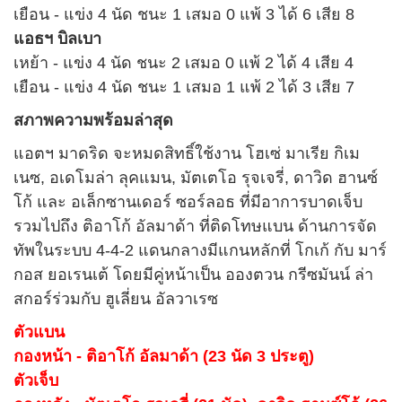
เยือน - แข่ง 4 นัด ชนะ 1 เสมอ 0 แพ้ 3 ได้ 6 เสีย 8
แอธฯ บิลเบา
เหย้า - แข่ง 4 นัด ชนะ 2 เสมอ 0 แพ้ 2 ได้ 4 เสีย 4
เยือน - แข่ง 4 นัด ชนะ 1 เสมอ 1 แพ้ 2 ได้ 3 เสีย 7
สภาพความพร้อมล่าสุด
แอตฯ มาดริด จะหมดสิทธิ์ใช้งาน โฮเซ่ มาเรีย กิเม
เนซ, อเดโมล่า ลุคแมน, มัตเตโอ รุจเจรี่, ดาวิด ฮานซ์
โก้ และ อเล็กซานเดอร์ ซอร์ลอธ ที่มีอาการบาดเจ็บ
รวมไปถึง ติอาโก้ อัลมาด้า ที่ติดโทษแบน ด้านการจัด
ทัพในระบบ 4-4-2 แดนกลางมีแกนหลักที่ โกเก้ กับ มาร์
กอส ยอเรนเต้ โดยมีคู่หน้าเป็น อองตวน กรีซมันน์ ล่า
สกอร์ร่วมกับ ฮูเลี่ยน อัลวาเรซ
ตัวแบน
กองหน้า - ติอาโก้ อัลมาด้า (23 นัด 3 ประตู)
ตัวเจ็บ