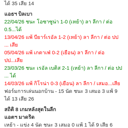
ได้ 35 เสีย 14
แอธฯ บิลเบา
22/04/26 ชนะ โอซาซูน่า 1-0 (เหย้า) ลา ลีกา / ต่อ
0.5...ได้
13/04/26 แพ้ บียาร์เรอัล 1-2 (เหย้า) ลา ลีกา / ต่อ ปป
... เสีย
05/04/26 แพ้ เกตาเฟ่ 0-2 (เยือน) ลา ลีกา / ต่อ
ปป...เสีย
23/03/26 ชนะ เรอัล เบติส 2-1 (เหย้า) ลา ลีกา / ต่อ ปป
... ได้
14/03/26 แพ้ กิโรน่า 0-3 (เยือน) ลา ลีกา / เสมอ...เสีย
ฟอร์มการเล่นนอกบ้าน - 15 นัด ชนะ 3 เสมอ 3 แพ้ 9
ได้ 13 เสีย 26
สถิติ 8 เกมหลังสุดในลีก
แอตฯ มาดริด
เหย้า - แข่ง 4 นัด ชนะ 3 เสมอ 0 แพ้ 1 ได้ 9 เสีย 6