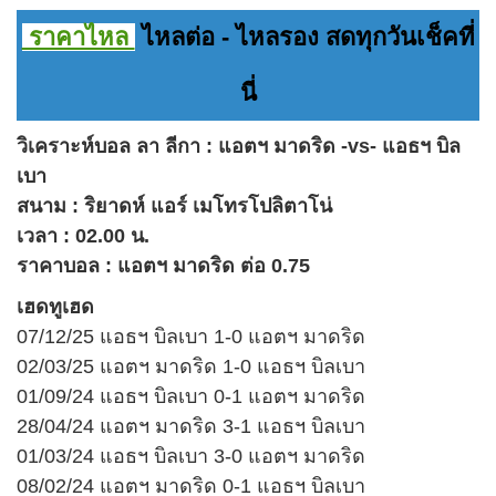
ราคาไหล
ไหลต่อ - ไหลรอง สดทุกวันเช็คที่
นี่
วิเคราะห์บอล ลา ลีกา : แอตฯ มาดริด -vs- แอธฯ บิล
เบา
สนาม : ริยาดห์ แอร์ เมโทรโปลิตาโน่
เวลา : 02.00 น.
ราคาบอล : แอตฯ มาดริด ต่อ 0.75
เฮดทูเฮด
07/12/25 แอธฯ บิลเบา 1-0 แอตฯ มาดริด
02/03/25 แอตฯ มาดริด 1-0 แอธฯ บิลเบา
01/09/24 แอธฯ บิลเบา 0-1 แอตฯ มาดริด
28/04/24 แอตฯ มาดริด 3-1 แอธฯ บิลเบา
01/03/24 แอธฯ บิลเบา 3-0 แอตฯ มาดริด
08/02/24 แอตฯ มาดริด 0-1 แอธฯ บิลเบา