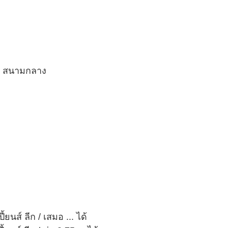
พ) สนามกลาง
้ยนส์ ลีก / เสมอ ... ได้