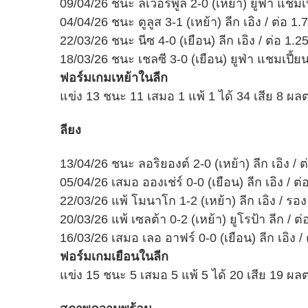
09/04/26 ชนะ ลิเวอร์พูล 2-0 (เหย้า) ยูฟ่า แชมเปี้
04/04/26 ชนะ ตูลูส 3-1 (เหย้า) ลีก เอิง / ต่อ 1.75
22/03/26 ชนะ นีซ 4-0 (เยือน) ลีก เอิง / ต่อ 1.25 
18/03/26 ชนะ เชลซี 3-0 (เยือน) ยูฟ่า แชมเปี้ยนส์
ฟอร์มเกมเหย้าในลีก
แข่ง 13 ชนะ 11 เสมอ 1 แพ้ 1 ได้ 34 เสีย 8 ผล
ลียง
13/04/26 ชนะ ลอริยองต์ 2-0 (เหย้า) ลีก เอิง / ต่
05/04/26 เสมอ อองเช่ร์ 0-0 (เยือน) ลีก เอิง / ต่อ
22/03/26 แพ้ โมนาโก 1-2 (เหย้า) ลีก เอิง / รอง 
20/03/26 แพ้ เซลต้า 0-2 (เหย้า) ยูโรป้า ลีก / ต่อ
16/03/26 เสมอ เลอ อาฟร์ 0-0 (เยือน) ลีก เอิง / ต
ฟอร์มเกมเยือนในลีก
แข่ง 15 ชนะ 5 เสมอ 5 แพ้ 5 ได้ 20 เสีย 19 ผลต