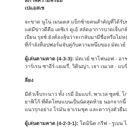
สภาพความพร้อม
เปแอสเช
จะขาด นูโน่ เมนเดส แบ็กซ้ายคนสำคัญที่ได้รับบ
แต่มีข่าวดีคือ เดซิเร่ ดูเอ้ สลัดอาการบาดเจ็
เบียน รุยซ์ ยังต้องลุ้นว่าจะกลับมามีชื่อหรือไ
ที่กำลังท็อปฟอร์มจับคู่กับความหนึบของ มัตเว
ผู้เล่นตามคาด (4-3-3):
มัตเวย์ ซาโฟนอฟ - อาชรา
วาร์เรน ซาอีร์-เอเมรี่, วิตินญ่า, เจา เนเวส - แบ
ลียง
มีตัวเจ็บระนาว ทั้ง เรมี่ อิมแบร์, พาเวล ซูลซ์
ยาฟิโก้ ที่ติดโทษแบนเป็นนัดสุดท้าย นอกจากนี้
แนวรุกอย่าง โรมัน ยาเรมชุค และดาวรุ่งตัวยืม
ผู้เล่นตามคาด (4-2-3-1):
โดมินิค กรีฟ - รูเบน ไ