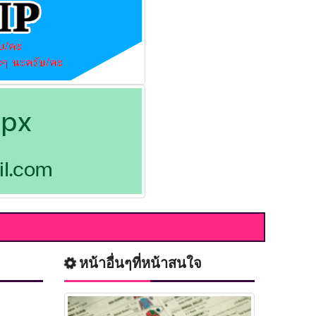
หน้าอื่นๆที่หน้าสนใจ