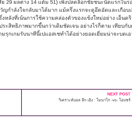
3 เสีย 29 ผลต่าง 14 แต้ม 51) เพิ่งปลดล็อกชัยชนะนัดแรกในร
กขวัญกำลังใจกลับมาได้มาก แม้ครึ่งแรกจะดูอึดอัดและเกือบเ
งหลังที่เน้นการใช้ความคล่องตัวของแข้งใหม่อย่าง เอ็นดริ
ประสิทธิภาพมากขึ้นกว่าเดิมชัดเจน อย่างไรก็ตาม เทียบกั
เกมรุกเกมรับนาทีนี้เปแอสเชทำได้อย่างยอดเยี่ยมน่าจะบดเ
NEXT POST
วิเคราะห์บอล ลีก เอิง : โมนาโก -vs- โอแซร์