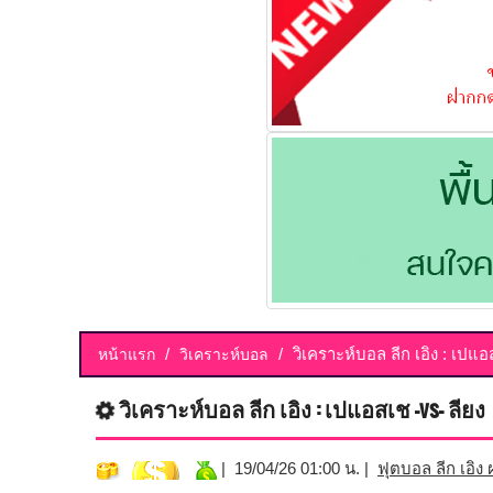
วิเคราะห์บอล ลีก เอิง : เปแอ
หน้าแรก
วิเคราะห์บอล
วิเคราะห์บอล ลีก เอิง : เปแอสเช -vs- ลียง
| 19/04/26 01:00 น. |
ฟุตบอล ลีก เอิง ฝ