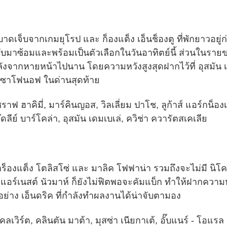
าดเจ็บจากเกมยุโรป และ ก็องแต็ง เอ็นช็องตู ที่พักยาวอยู่ก
บกลับมาซ้อมและพร้อมเป็นตัวเลือกในวันอาทิตย์นี้ ส่วนในรา
ม่หลังจากหายหน้าไปนาน โดยความหวังสูงสุดฝากไว้ที่ อุสมัน 
ย์ ซาโฟนอฟ ในด่านสุดท้าย
ฟ ฮาคิมี่, มาร์คินญอส, วิลเลี่ยม ปาโช, ลูก้าส์ แอร์กน็อง
ร๊ดลีย์ บาร์โคล่า, อุสมัน เดมเบเล่, ควิช่า ควารัตสเคเลีย
, โกร็องแต็ง โตลิสโซ่ และ มาลิค โฟฟาน่า รวมถึงจะไม่มี นิโ
 แอร์เนสต์ นัวมาห์ ก็ยังไม่ฟิตพอจะคัมแบ็ก ทำให้ฝากความหว
อย่าง เอ็นดริค ที่กำลังทำผลงานได้น่าจับตามอง
คลเวิร์ต, คลินตัน มาต้า, มุสซ่า เนียกาเต้, อั๊บแนร์ - โอแรล