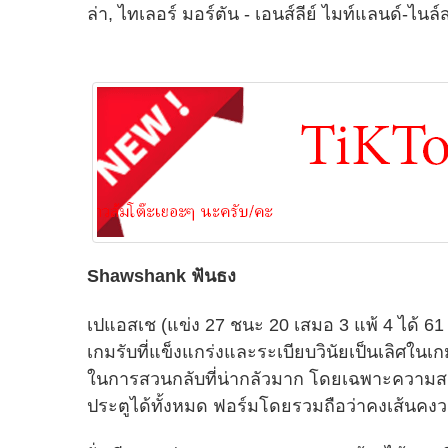
ล่า, ไทเลอร์ มอร์ตัน - เอนส์ลีย์ ไมท์แลนด์-ไนล
Shawshank ฟันธง
เปแอสเช (แข่ง 27 ชนะ 20 เสมอ 3 แพ้ 4 ได้ 61 เ
เกมรับที่แข็งแกร่งและระเบียบวินัยเป็นเลิศใน
ในการสวนกลับที่น่ากลัวมาก โดยเฉพาะความสามา
ประตูได้ทั้งหมด ฟอร์มโดยรวมถือว่าคงเส้นคงว