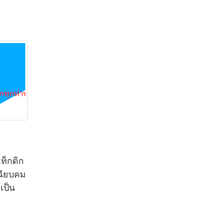
แท็กติก
เฉียบคม
เป็น