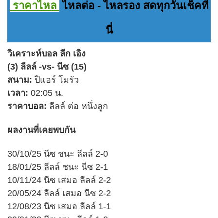
ราคาไหล
ไหลต่อ - ไหลรอง สดทุกวันเช็คที่
นี่
วิเคราะห์บอล ลีก เอิง
(3) ลีลล์ -vs- นีซ (15)
สนาม:
ปิแอร์ โมรัว
เวลา:
02:05 น.
ราคาบอล:
ลีลล์ ต่อ หนึ่งลูก
ผลงานที่เคยพบกัน
30/10/25 นีซ ชนะ ลีลล์ 2-0
18/01/25 ลีลล์ ชนะ นีซ 2-1
10/11/24 นีซ เสมอ ลีลล์ 2-2
20/05/24 ลีลล์ เสมอ นีซ 2-2
12/08/23 นีซ เสมอ ลีลล์ 1-1