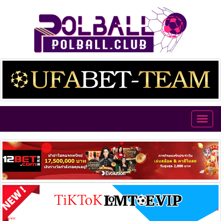
Toggl
navig