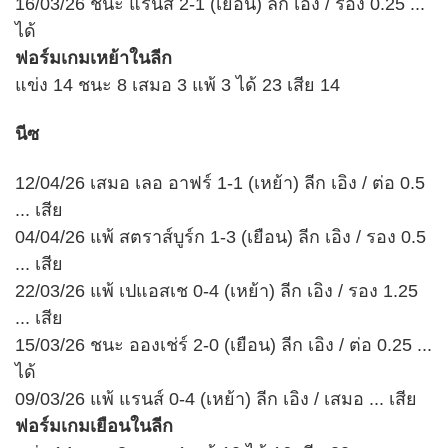
16/03/26 ชนะ แรนส์ 2-1 (เยือน) ลีก เอิง / รอง 0.25 ...
ได้
ฟอร์มเกมเหย้าในลีก
แข่ง 14 ชนะ 8 เสมอ 3 แพ้ 3 ได้ 23 เสีย 14
นีซ
12/04/26 เสมอ เลอ อาฟร์ 1-1 (เหย้า) ลีก เอิง / ต่อ 0.5
... เสีย
04/04/26 แพ้ สตราส์บูร์ก 1-3 (เยือน) ลีก เอิง / รอง 0.5
... เสีย
22/03/26 แพ้ เปแอสเช 0-4 (เหย้า) ลีก เอิง / รอง 1.25
... เสีย
15/03/26 ชนะ อองเช่ร์ 2-0 (เยือน) ลีก เอิง / ต่อ 0.25 ...
ได้
09/03/26 แพ้ แรนส์ 0-4 (เหย้า) ลีก เอิง / เสมอ ... เสีย
ฟอร์มเกมเยือนในลีก