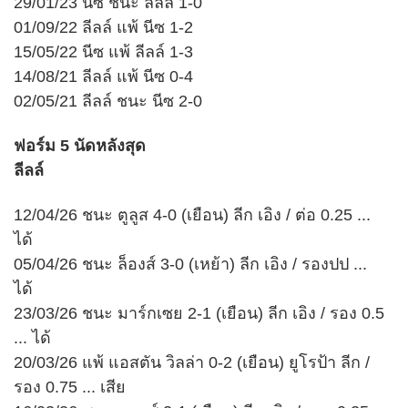
29/01/23 นีซ ชนะ ลีลล์ 1-0
01/09/22 ลีลล์ แพ้ นีซ 1-2
15/05/22 นีซ แพ้ ลีลล์ 1-3
14/08/21 ลีลล์ แพ้ นีซ 0-4
02/05/21 ลีลล์ ชนะ นีซ 2-0
ฟอร์ม 5 นัดหลังสุด
ลีลล์
12/04/26 ชนะ ตูลูส 4-0 (เยือน) ลีก เอิง / ต่อ 0.25 ...
ได้
05/04/26 ชนะ ล็องส์ 3-0 (เหย้า) ลีก เอิง / รองปป ...
ได้
23/03/26 ชนะ มาร์กเซย 2-1 (เยือน) ลีก เอิง / รอง 0.5
... ได้
20/03/26 แพ้ แอสตัน วิลล่า 0-2 (เยือน) ยูโรป้า ลีก /
รอง 0.75 ... เสีย