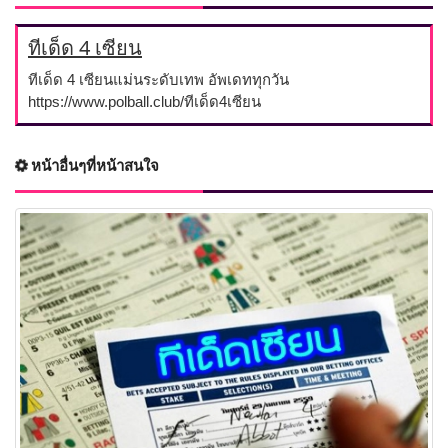
ทีเด็ด 4 เซียน
ทีเด็ด 4 เซียนแม่นระดับเทพ อัพเดททุกวัน
https://www.polball.club/ทีเด็ด4เซียน
หน้าอื่นๆที่หน้าสนใจ