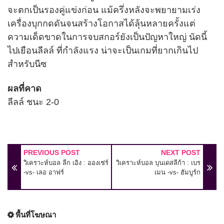
จะตกเป็นรองคู่แข่งก่อน แม้ครึ่งหลังจะพยายามเร่ง
เครื่องบุกกดดันจนสร้างโอกาสได้ลุ้นหลายครั้งแต่
ความเด็ดขาดในการจบสกอร์ยังเป็นปัญหาใหญ่ นัดนี้
ไปเยือนลีลล์ ที่กำลังแรง น่าจะเป็นเกมที่ยากเกินไป
สำหรับนีซ
ผลที่คาด
ลีลล์ ชนะ 2-0
PREVIOUS POST
NEXT POST
วิเคราะห์บอล ลีก เอิง : อองเช่ร์
วิเคราะห์บอล บุนเดสลีก้า : เบร
-vs- เลอ อาฟร์
เมน -vs- ฮัมบูร์ก
พื้นที่โฆษณา