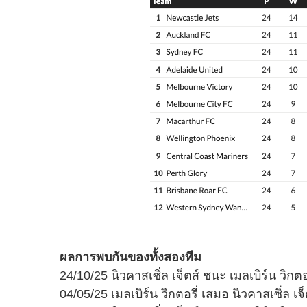
ผลการพบกันของทั้งสองทีม
24/10/25 นิวคาสเซิ่ล เจ็ตส์ ชนะ เมลเบิร์น วิกตอร
04/05/25 เมลเบิร์น วิกตอรี่ เสมอ นิวคาสเซิ่ล เจ็