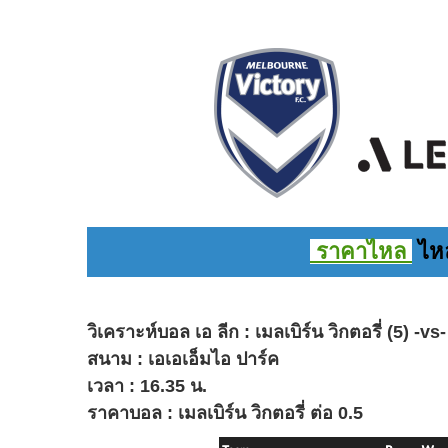
ราคาไหล
ไหล
วิเคราะห์บอล เอ ลีก : เมลเบิร์น วิกตอรี่ (5) -vs-
สนาม : เอเอเอ็มไอ ปาร์ค
เวลา : 16.35 น.
ราคาบอล : เมลเบิร์น วิกตอรี่ ต่อ 0.5