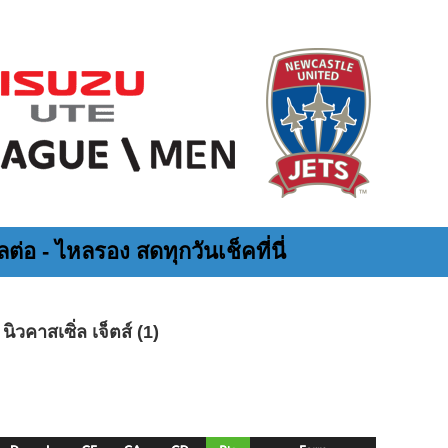
ต่อ - ไหลรอง สดทุกวันเช็คที่นี่
 นิวคาสเซิ่ล เจ็ตส์ (1)