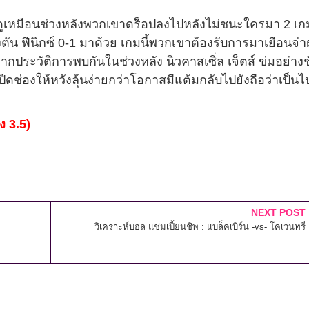
แต่ดูเหมือนช่วงหลังพวกเขาดร็อปลงไปหลังไม่ชนะใครมา 2 เก
ตัน ฟีนิกซ์ 0-1 มาด้วย เกมนี้พวกเขาต้องรับการมาเยือนจ่า
งจากประวัติการพบกันในช่วงหลัง นิวคาสเซิ่ล เจ็ตส์ ข่มอย่าง
เปิดช่องให้หวังลุ้นง่ายกว่าโอกาสมีแต้มกลับไปยังถือว่าเป็นไป
ง 3.5)
NEXT POST
วิเคราะห์บอล แชมเปี้ยนชิพ : แบล็คเบิร์น -vs- โคเวนทรี่