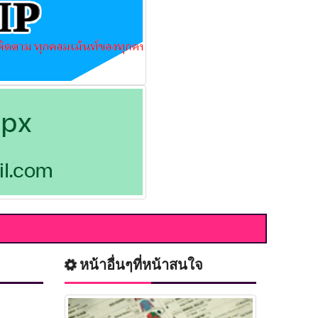
หน้าอื่นๆที่หน้าสนใจ