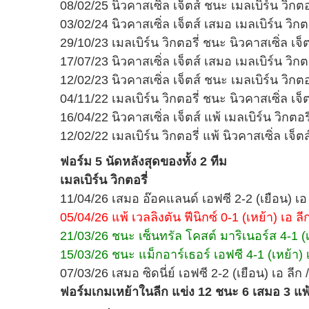
08/02/25 นิวคาสเซิ่ล เจ็ตส์ ชนะ เมลเบิร์น วิกตอร
03/02/24 นิวคาสเซิ่ล เจ็ตส์ เสมอ เมลเบิร์น วิกตอ
29/10/23 เมลเบิร์น วิกตอรี่ ชนะ นิวคาสเซิ่ล เจ็ต
17/07/23 นิวคาสเซิ่ล เจ็ตส์ เสมอ เมลเบิร์น วิกตอ
12/02/23 นิวคาสเซิ่ล เจ็ตส์ ชนะ เมลเบิร์น วิกตอร
04/11/22 เมลเบิร์น วิกตอรี่ ชนะ นิวคาสเซิ่ล เจ็ต
16/04/22 นิวคาสเซิ่ล เจ็ตส์ แพ้ เมลเบิร์น วิกตอรี
12/02/22 เมลเบิร์น วิกตอรี่ แพ้ นิวคาสเซิ่ล เจ็ตส
ฟอร์ม 5 นัดหลังสุดของทั้ง 2 ทีม
เมลเบิร์น วิกตอรี่
11/04/26 เสมอ อ๊อคแลนด์ เอฟซี 2-2 (เยือน) เอ
05/04/26 แพ้ เวลลิงตัน ฟีนิกซ์ 0-1 (เหย้า) เอ ลีก 
21/03/26 ชนะ เซ็นทรัล โคสต์ มาริเนอร์ส 4-1 (เหย
15/03/26 ชนะ แม็กอาร์เธอร์ เอฟซี 4-1 (เหย้า) เอ 
07/03/26 เสมอ ซิดนี่ย์ เอฟซี 2-2 (เยือน) เอ ลีก /
ฟอร์มเกมเหย้าในลีก แข่ง 12 ชนะ 6 เสมอ 3 แพ้ 