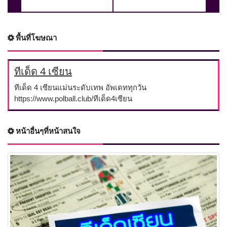
พื้นที่โฆษณา
ทีเด็ด 4 เซียน
ทีเด็ด 4 เซียนแม่นระดับเทพ อัพเดททุกวัน
https://www.polball.club/ทีเด็ด4เซียน
หน้าอื่นๆที่หน้าสนใจ