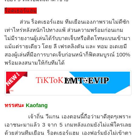
ร็อตเธอร์แฮม
ส่วน ร็อตเธอร์แฮม ทีมเยือนเองภาพรวมไม่ดีซัก
เท่าไหร่หลังหนักไปทางแพ้ ส่วนความพร้อมก่อนเกม
ไม่มีรายงานผู้เล่นได้รับบาดเจ็บหรือติดโทษแบนเข้ามา
แม้แต่รายเดียว โดย ลี เฟรคลิงตัน และ ทอม อเดเยมี
สองผู้เล่นที่มีอการบาดเจ็บก่อนหน้าก็ฟิตสมบูรณ์ 100%
พร้อมลงสนามให้กับทีมได้
ทรรศนะ
Kaofang
เจ้าถิ่น วีแกน เองตอนนี้ถือว่ามาดีสุดๆเพราะ
เอาชนะมาแล้ว 3 จาก 5 เกมหลังแถมยังไม่แพ้ใครเลย
ด้วยส่วนทีมเยือน ร็อตเธอร์แฮม เองฟอร์มยังไม่เข้าตา