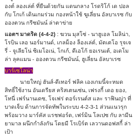
องต์ ลองเล่ต์ ที่ยืนด้วยกัน แดนกลาง โรดริโก้ เด ปอล
กับ โกเก้ เดินเกมร่วม กองหน้าใช้ ฆูเลี่ยน อัลบาเรซ กับ
อองตวน กรีซมันน์ ล่าตาข่าย
แอตฯ มาดริด (4-4-2)
: ฆวน มุสโซ่ - นาฮูเอล โมลิน่า,
โรบิน เลอ นอร์มานด์, เกลม็อง ล็องเล่ต์, มัตเตโอ รุจเจ
รี่ - จูเลียโน่ ซิเมโอเน่, โกเก้, ดีเอโก้ ยอเรนเต้, อเดโม
ล่า ลุคแมน - อองตวน กรีซมันน์, ฮูเลี่ยน อัลบาเรซ
บาร์เซโลน่า
นายใหญ่ ฮันส์-ดีเทอร์ ฟลิค เองเกมนี้จะหมด
สิทธิ์ใช้งาน อันเดรียส คริสเตนเซ่น, เฟรงกี้ เดอ ยอง,
โทนี่ เฟร์นานเดซ, โจเฟร่ ตอร์เรนต์ส และ ราฟินญ่า ที่
บาดเจ็บ ด้านการจัดทัพในระบบ 4-2-3-1 ส่วนแนวรุก
พร้อมวาง มาร์คัส แรชฟอร์ด, เฟร์มิน โลเปซ กับ ลามีน
ยามาล ผนึกกำลังกัน โดยมี โรเบิร์ต เลวานดอฟสกี้ ล่า
เป้า