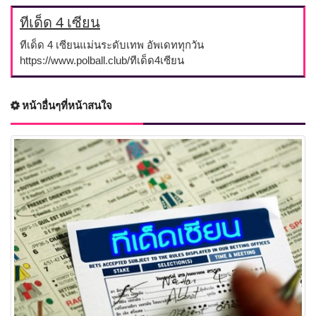
ทีเด็ด 4 เซียน
ทีเด็ด 4 เซียนแม่นระดับเทพ อัพเดททุกวัน
https://www.polball.club/ทีเด็ด4เซียน
หน้าอื่นๆที่หน้าสนใจ