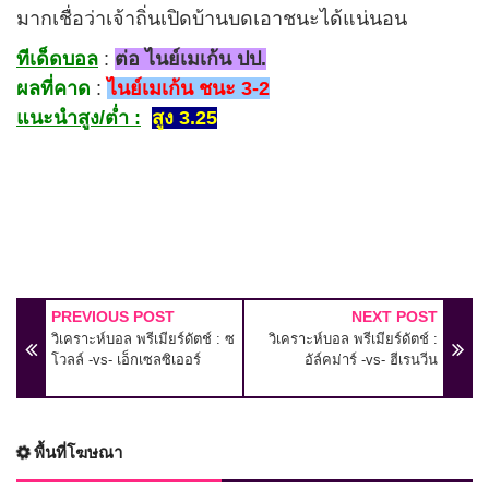
มากเชื่อว่าเจ้าถิ่นเปิดบ้านบดเอาชนะได้แน่นอน
ทีเด็ดบอล
:
ต่อ ไนย์เมเก้น ปป.
ผลที่คาด
:
ไนย์เมเก้น ชนะ 3-2
แนะนำสูง/ต่ำ :
สูง 3.25
PREVIOUS POST
NEXT POST
วิเคราะห์บอล พรีเมียร์ดัตช์ : ซ
วิเคราะห์บอล พรีเมียร์ดัตช์ :
โวลล์ -vs- เอ็กเซลซิเออร์
อัล์คม่าร์ -vs- ฮีเรนวีน
พื้นที่โฆษณา