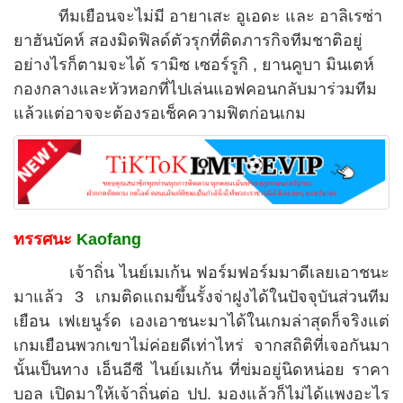
ทีมเยือนจะไม่มี อายาเสะ อูเอดะ และ อาลิเรซ่า
ยาฮันบัคห์ สองมิดฟิลด์ตัวรุกที่ติดภารกิจทีมชาติอยู่
อย่างไรก็ตามจะได้ รามิซ เซอร์รูกิ , ยานคูบา มินเตห์
กองกลางและหัวหอกที่ไปเล่นแอฟคอนกลับมาร่วมทีม
แล้วแต่อาจจะต้องรอเช็คความฟิตก่อนเกม
ทรรศนะ
Kaofang
เจ้าถิ่น ไนย์เมเก้น ฟอร์มฟอร์มมาดีเลยเอาชนะ
มาแล้ว 3 เกมติดแถมขึ้นรั้งจ่าฝูงได้ในปัจจุบันส่วนทีม
เยือน เฟเยนูร์ด เองเอาชนะมาได้ในเกมล่าสุดก็จริงแต่
เกมเยือนพวกเขาไม่ค่อยดีเท่าไหร่ จากสถิติที่เจอกันมา
นั้นเป็นทาง เอ็นอีซี ไนย์เมเก้น ที่ข่มอยู่นิดหน่อย ราคา
บอล เปิดมาให้เจ้าถิ่นต่อ ปป. มองแล้วก็ไม่ได้แพงอะไร