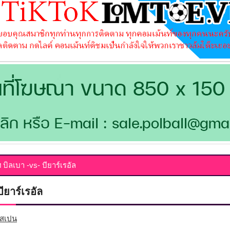
บิลเบา -vs- บียาร์เรอัล
ียาร์เรอัล
 สเปน