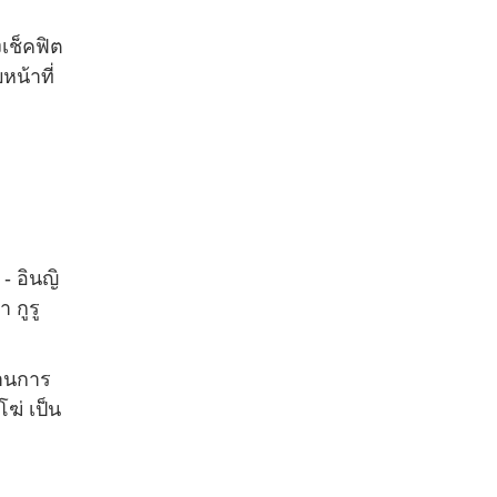
งเช็คฟิต
หน้าที่
 - อินญิ
 กูรู
้านการ
โฆ่ เป็น