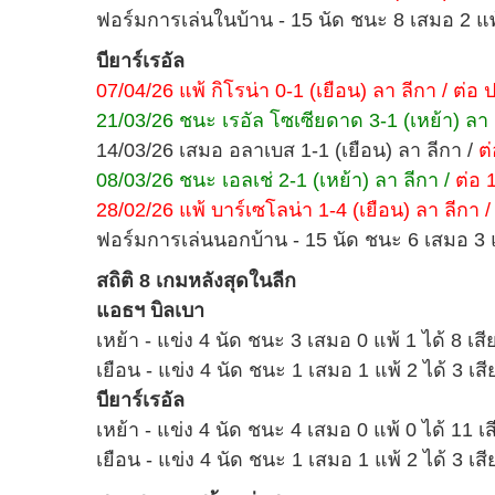
ฟอร์มการเล่นในบ้าน - 15 นัด ชนะ 8 เสมอ 2 แพ้
บียาร์เรอัล
07/04/26 แพ้ กิโรน่า 0-1 (เยือน) ลา ลีกา / ต่อ ป
21/03/26 ชนะ เรอัล โซเซียดาด 3-1 (เหย้า) ลา ลี
14/03/26 เสมอ อลาเบส 1-1 (เยือน) ลา ลีกา /
ต่
08/03/26 ชนะ เอลเช่ 2-1 (เหย้า) ลา ลีกา /
ต่อ 1
28/02/26 แพ้ บาร์เซโลน่า 1-4 (เยือน) ลา ลีกา / 
ฟอร์มการเล่นนอกบ้าน - 15 นัด ชนะ 6 เสมอ 3 แพ
สถิติ 8 เกมหลังสุดในลีก
แอธฯ บิลเบา
เหย้า - แข่ง 4 นัด ชนะ 3 เสมอ 0 แพ้ 1 ได้ 8 เสี
เยือน - แข่ง 4 นัด ชนะ 1 เสมอ 1 แพ้ 2 ได้ 3 เสี
บียาร์เรอัล
เหย้า - แข่ง 4 นัด ชนะ 4 เสมอ 0 แพ้ 0 ได้ 11 เส
เยือน - แข่ง 4 นัด ชนะ 1 เสมอ 1 แพ้ 2 ได้ 3 เสี