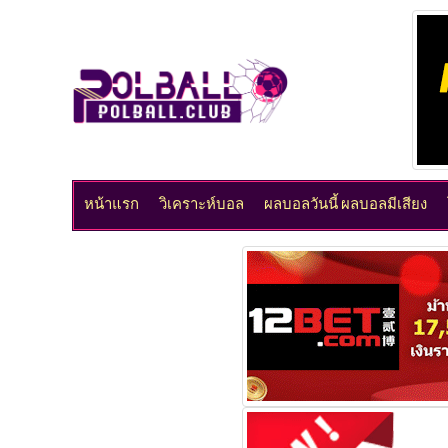
หน้าแรก
วิเคราะห์บอล
ผลบอลวันนี้ ผลบอลมีเสียง