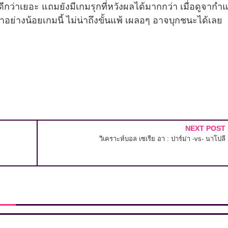
ดีกว่าเยอะ แถมยังมีเกมรุกที่หวังผลได้มากกว่า เมื่อดูจากำแ
ว่าอย่างน้อยเกมนี้ ไม่น่าถึงขั้นแพ้ เผลอๆ อาจบุกชนะได้เลย
NEXT POST
วิเคราะห์บอล เซเรีย อา : ปาร์ม่า -vs- นาโปลี