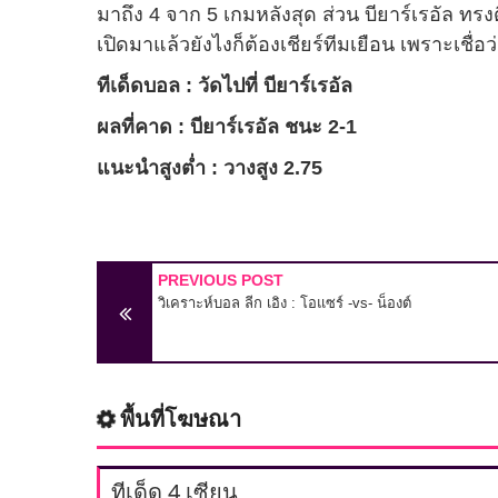
มาถึง 4 จาก 5 เกมหลังสุด ส่วน บียาร์เรอัล ทรง
เปิดมาแล้วยังไงก็ต้องเชียร์ทีมเยือน เพราะเชื่อ
ทีเด็ดบอล : วัดไปที่ บียาร์เรอัล
ผลที่คาด : บียาร์เรอัล ชนะ 2-1
แนะนำสูงต่ำ : วางสูง 2.75
PREVIOUS POST
วิเคราะห์บอล ลีก เอิง : โอแซร์ -vs- น็องต์
พื้นที่โฆษณา
ทีเด็ด 4 เซียน