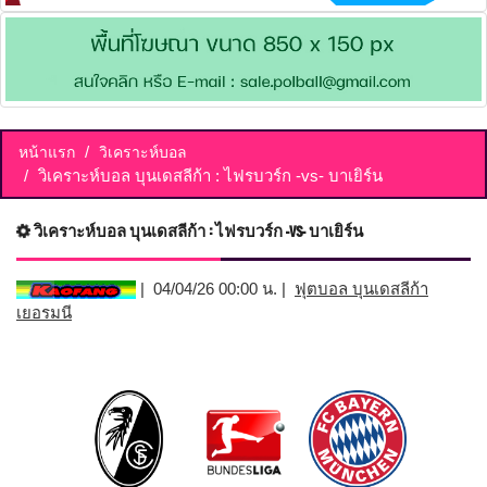
หน้าแรก
วิเคราะห์บอล
วิเคราะห์บอล บุนเดสลีก้า : ไฟรบวร์ก -vs- บาเยิร์น
วิเคราะห์บอล บุนเดสลีก้า : ไฟรบวร์ก -vs- บาเยิร์น
| 04/04/26 00:00 น. |
ฟุตบอล บุนเดสลีก้า
เยอรมนี