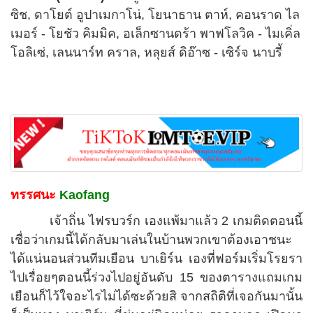
ซิช, ดาโยต์ อูปาเมกาโน่, โยนาธาน ตาห์, คอนราด ไล
เมอร์ - โยชัว คิมมิค, อเล็กซานดร้า พาฟโลวิค - ไมเคิ่ล
โอลิเซ่, เลนนาร์ท คราล, หลุยส์ ดิอ๊าซ - เซิร์จ นาบรี้
ทรรศนะ
Kaofang
เจ้าถิ่น ไฟรบวร์ก เองแพ้มาแล้ว 2 เกมติดตอนนี้
เชื่อว่าเกมนี้ได้กลับมาเล่นในบ้านพวกเขาต้องเอาชนะ
ได้แน่นอนส่วนทีมเยือน บาเยิร์น เองที่ฟอร์มเริ่มโรยรา
ไปเรื่อยๆตอนนี้ร่วงไปอยู่อันดับ 15 ของตารางแถมเกม
เยือนก็ไว้ใจอะไรไม่ได้ซะด้วยสิ จากสถิติที่เจอกันมานั้น