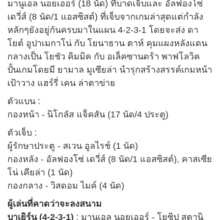
มานูเอล นอยเออร์ (18 นัด) ที่บาดเจ็บและ อัลฟองโซ่
เดวี่ส์ (8 นัด/1 แอสซิสต์) ที่เจ็บจากเกมล่าสุดแต่กำลัง
หลักๆยังอยู่กันครบมาในแผน 4-2-3-1 โดยจะส่ง ดา
โยต์ อูปาเมกาโน่ กับ โยนาธาน ตาห์ คุมแผงหลังแดน
กลางเป็น โยชัว คิมมิค กับ อเล็คซานดร้า พาฟโลวิค
ปั้นเกมโดยมี ยามาล มูเซียล่า นำรุกสร้างสรรค์เกมหน้า
เป้าวาง แฮร์รี่ เคน ล่าตาข่าย
ตัวแบน :
กองหน้า - นิโกลัส แจ็คสัน (17 นัด/4 ประตู)
ตัวเจ็บ :
ผู้รักษาประตู - สเวน อูลไรช์ (1 นัด)
กองหลัง - อัลฟองโซ่ เดวี่ส์ (8 นัด/1 แอสซิสต์), คาสเซีย
โน่ เคียล่า (1 นัด)
กองกลาง - วิสดอม ไมค์ (4 นัด)
ผู้เล่นที่คาดว่าจะลงสนาม
บาเยิร์น (4-2-3-1)
: มานูเอล นอยเออร์ - โยซิป สตานิ