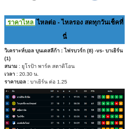
ราคาไหล
ไหลต่อ - ไหลรอง สดทุกวันเช็คที่
นี่
วิเคราะห์บอล บุนเดสลีก้า : ไฟรบวร์ก (8) -vs- บาเยิร์น
(1)
สนาม
: ยูโรป้า พาร์ค สตาดิโอน
เวลา
: 20.30 น.
ราคาบอล
: บาเยิร์น ต่อ 1.25