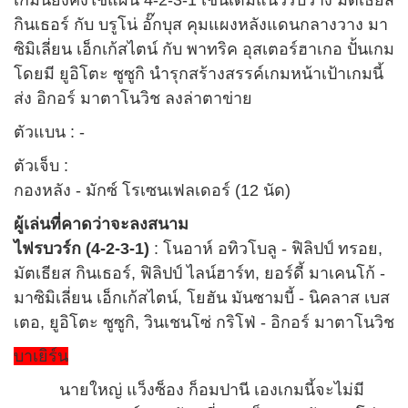
เกมนี้ยังคงใช้แผน 4-2-3-1 เช่นเดิมแนวรับวาง มัตเธียส
กินเธอร์ กับ บรูโน่ อั๊กบุส คุมแผงหลังแดนกลางวาง มา
ซิมิเลี่ยน เอ็กเก้สไตน์ กับ พาทริค อุสเตอร์ฮาเกอ ปั้นเกม
โดยมี ยูอิโตะ ซูซูกิ นำรุกสร้างสรรค์เกมหน้าเป้าเกมนี้
ส่ง อิกอร์ มาตาโนวิช ลงล่าตาข่าย
ตัวแบน : -
ตัวเจ็บ :
กองหลัง - มักซ์ โรเซนเฟลเดอร์ (12 นัด)
ผู้เล่นที่คาดว่าจะลงสนาม
ไฟรบวร์ก (4-2-3-1)
: โนอาห์ อทิวโบลู - ฟิลิปป์ ทรอย,
มัตเธียส กินเธอร์, ฟิลิปป์ ไลน์ฮาร์ท, ยอร์ดี้ มาเคนโก้ -
มาซิมิเลี่ยน เอ็กเก้สไตน์, โยฮัน มันซามบี้ - นิคลาส เบส
เตอ, ยูอิโตะ ซูซูกิ, วินเชนโซ่ กริโฟ่ - อิกอร์ มาตาโนวิช
บาเยิร์น
นายใหญ่ แว็งซ็อง ก็อมปานี เองเกมนี้จะไม่มี