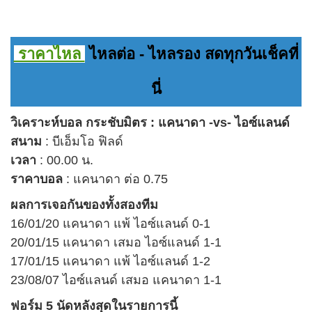
ราคาไหล
ไหลต่อ - ไหลรอง สดทุกวันเช็คที่
นี่
วิเคราะห์บอล กระชับมิตร : แคนาดา -vs- ไอซ์แลนด์
สนาม
: บีเอ็มโอ ฟิลด์
เวลา
: 00.00 น.
ราคาบอล
: แคนาดา ต่อ 0.75
ผลการเจอกันของ
ทั้งสองทีม
16/01/20 แคนาดา แพ้ ไอซ์แลนด์ 0-1
20/01/15 แคนาดา เสมอ ไอซ์แลนด์ 1-1
17/01/15 แคนาดา แพ้ ไอซ์แลนด์ 1-2
23/08/07 ไอซ์แลนด์ เสมอ แคนาดา 1-1
ฟอร์ม 5 นัดหลังสุดในรายการนี้