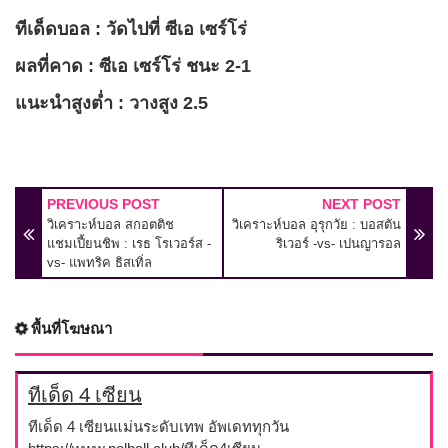
ทีเด็ดบอล : วัดไปที่ ซีเอ เซร์โร่
ผลที่คาด : ซีเอ เซร์โร่ ชนะ 2-1
แนะนำสูงต่ำ : วางสูง 2.5
PREVIOUS POST
NEXT POST
วิเคราะห์บอล สกอตติช
วิเคราะห์บอล อุรุกวัย : บอสตัน
แชมเปี้ยนชิพ : เรธ โรเวอร์ส -
ริเวอร์ -vs- เปนญารอล
vs- แพทริค ธิสเทิ่ล
พื้นที่โฆษณา
ทีเด็ด 4 เซียน
ทีเด็ด 4 เซียนแม่นระดับเทพ อัพเดททุกวัน