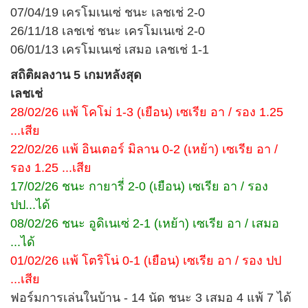
07/04/19 เครโมเนเซ่ ชนะ เลชเช่ 2-0
26/11/18 เลชเช่ ชนะ เครโมเนเซ่ 2-0
06/01/13 เครโมเนเซ่ เสมอ เลชเช่ 1-1
สถิติผลงาน 5 เกมหลังสุด
เลชเช่
28/02/26 แพ้ โคโม่ 1-3 (เยือน) เซเรีย อา / รอง 1.25
...เสีย
22/02/26 แพ้ อินเตอร์ มิลาน 0-2 (เหย้า) เซเรีย อา /
รอง 1.25 ...เสีย
17/02/26 ชนะ กายารี่ 2-0 (เยือน) เซเรีย อา / รอง
ปป...ได้
08/02/26 ชนะ อูดิเนเซ่ 2-1 (เหย้า) เซเรีย อา / เสมอ
...ได้
01/02/26 แพ้ โตริโน่ 0-1 (เยือน) เซเรีย อา / รอง ปป
...เสีย
ฟอร์มการเล่นในบ้าน - 14 นัด ชนะ 3 เสมอ 4 แพ้ 7 ได้