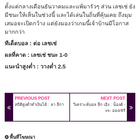
ตั้งแต่กลางเดือนธันวาคมและแพ้มารัวๆ ส่วน เลชเช่ ยัง
มีชนะให้เห็นในช่วงนี้ และได้เล่นในถิ่นที่คุ้นเคย ถึงมุม
เสมอจะเปิดกว้าง แต่ยังมองว่าเกมนี้เจ้าบ้านมีโอกาส
มากกว่า
ทีเด็ดบอล : ต่อ เลชเช่
ผลที่คาด : เลชเช่ ชนะ 1-0
แนะนำสูงต่ำ : วางต่ำ 2.5
PREVIOUS POST
NEXT POST
สถิติสูงต่ำทำเงินได้ : ลา ลีกา
วิเคราะห์บอล ลีก เอิง : น็องต์ -
vs- อองเช่ร์
พื้นที่โฆษณา