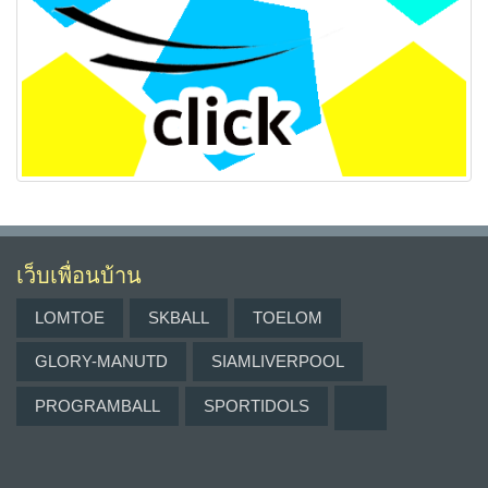
เว็บเพื่อนบ้าน
LOMTOE
SKBALL
TOELOM
GLORY-MANUTD
SIAMLIVERPOOL
PROGRAMBALL
SPORTIDOLS